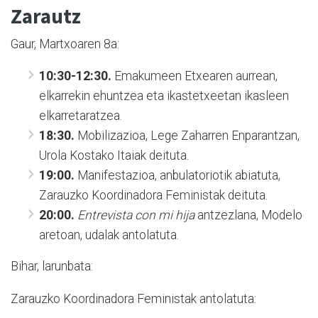
Zarautz
Gaur, Martxoaren 8a:
10:30-12:30.
Emakumeen Etxearen aurrean,
elkarrekin ehuntzea eta ikastetxeetan ikasleen
elkarretaratzea.
18:30.
Mobilizazioa, Lege Zaharren Enparantzan,
Urola Kostako Itaiak deituta.
19:00.
Manifestazioa, anbulatoriotik abiatuta,
Zarauzko Koordinadora Feministak deituta.
20:00.
Entrevista con mi hija
antzezlana, Modelo
aretoan, udalak antolatuta.
Bihar, larunbata:
Zarauzko Koordinadora Feministak antolatuta: