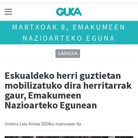
MARTXOAK 8, EMAKUMEEN
NAZIOARTEKO EGUNA
SARRERA
Eskualdeko herri guztietan
mobilizatuko dira herritarrak
gaur, Emakumeen
Nazioarteko Egunean
Onintza Lete Arrieta
2024ko martxoaren 8a