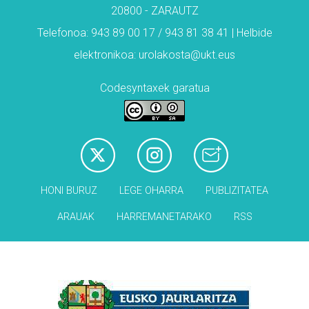
20800 - ZARAUTZ
Telefonoa: 943 89 00 17 / 943 81 38 41 | Helbide
elektronikoa: urolakosta@ukt.eus
Codesyntaxek garatua
HONI BURUZ
LEGE OHARRA
PUBLIZITATEA
ARAUAK
HARREMANETARAKO
RSS
Babesleak