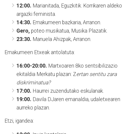
12:00.
Marianitada, Eguzkitik. Korrikaren aldeko
argazki feminista.
14:30.
Emakumeen bazkaria, Arranon.
Gero,
poteo musikatua, Musika Plazatik.
23:30.
Manuela Ahizpak, Arranon.
Emakumeen Etxeak antolatuta:
16:00-20:00.
Martxoaren 8ko sentsibilizazio
ekitaldia Merkatu plazan: Z
ertan sentitu zara
diskriminatua?
17:00.
Haurrei zuzendutako eskulanak.
19:00.
Davila DJaren emanaldia, udaletxearen
aurreko plazan.
Etzi, igandea: