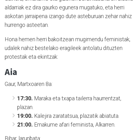
aldarriak ez dira gaurko egunera mugatuko, eta herri
askotan jarraipena izango dute asteburuan zehar nahiz
hurrengo asteetan.
Hona hemen herri bakoitzean mugimendu feministak,
udalek nahiz bestelako eragileek antolatu dituzten
protestak eta ekintzak:
Aia
Gaur, Martxoaren 8a:
17:30.
Maraka eta txapa tailerra haurrentzat,
plazan.
19:00.
Kalejira zaratatsua, plazatik abiatuta.
21:00.
Emakume afari feminista, Alkarren.
Bihar, larunbata: