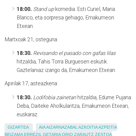
18:00.
Stand up
komedia: Esti Curiel, Maria
Blanco, eta sorpresa gehiago, Emakumeon
Etxean.
Martxoak 21, osteguna:
18:30.
Revisando el pasado con gafas lilas
hitzaldia, Tahis Torra Burguesen eskutik.
Gaztelaniaz izango da, Emakumeon Etxean.
Apirilak 17, asteazkena:
18:30.
Lodifobia zainetan
hitzaldia, Edurne Pujana
Deba, Daiteke Aholkularitza, Emakumeon Etxean,
euskaraz.
GIZARTEA
AIA
AIZARNAZABAL
AZKOITIA
AZPEITIA
BEIZAMA
ERREZIL
GETARIA
ORIO
ZARAUTZ
ZESTOA