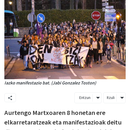
Iazko manifestazio bat. (Jabi Gonzalez Toston)
Entzun
Itzuli
Aurtengo Martxoaren 8 honetan ere
elkarretaratzeak eta manifestazioak deitu