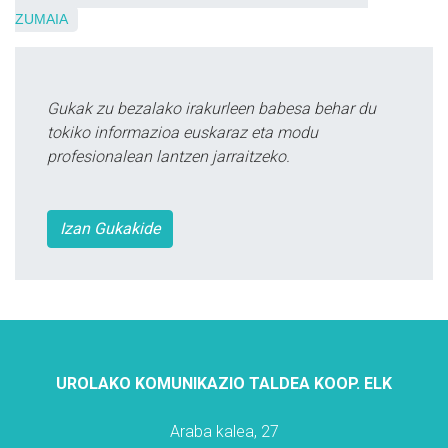
ZUMAIA
Gukak zu bezalako irakurleen babesa behar du
tokiko informazioa euskaraz eta modu
profesionalean lantzen jarraitzeko.
Izan Gukakide
UROLAKO KOMUNIKAZIO TALDEA KOOP. ELK
Araba kalea, 27