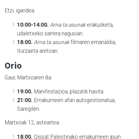
Etzi, igandea:
10:00-14:00.
Ama ta asunak
erakusketa,
udaletxeko sarrera nagusian.
18:00.
Ama ta asunak
filmaren emanaldia,
Iturzaeta aretoan.
Orio
Gaur, Martxoaren 8a:
19:00.
Manifestazioa, plazatik hasita.
21:00.
Emakumeen afari autogestionatua,
Saregilen.
Martxoak 12, asteartea:
18:00.
Qissat Palestinako emakumeen ipuin