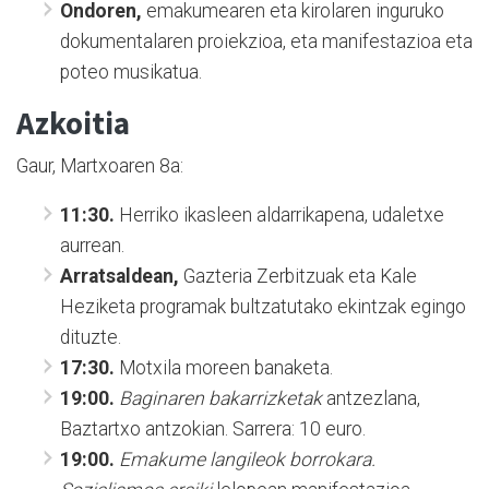
Ondoren,
emakumearen eta kirolaren inguruko
dokumentalaren proiekzioa, eta manifestazioa eta
poteo musikatua.
Azkoitia
Gaur, Martxoaren 8a:
11:30.
Herriko ikasleen aldarrikapena, udaletxe
aurrean.
Arratsaldean,
Gazteria Zerbitzuak eta Kale
Heziketa programak bultzatutako ekintzak egingo
dituzte.
17:30.
Motxila moreen banaketa.
19:00.
Baginaren bakarrizketak
antzezlana,
Baztartxo antzokian. Sarrera: 10 euro.
19:00.
Emakume langileok borrokara.