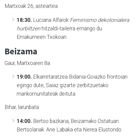
Martxoak 26, asteartea.
18:30.
Luciana Alfarok
Feminismo dekolonialera
hurbiltzen
hitzaldi-tailerra emango du
Emakumeen Txokoan.
Beizama
Gaur, Martxoaren 8a:
19:00.
Elkarretaratzea Bidania-Goiazko frontoian
egingo dute, Saiaz gizarte zerbitzuetako
mankomunitateak deituta.
Bihar, larunbata:
14:00.
Bertso bazkaria, Beizamako Ostatuan.
Bertsolariak: Ane Labaka eta Nerea Elustondo.