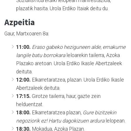
Sozialismoa eraiki
lelopean manifestazioa,
plazatik hasita. Urola Erdiko Itaiak deitu du.
Azpeitia
Gaur, Martxoaren 8a:
11:00.
Eraso gabeko heziguneen alde, emakume
langile batu borrokara
leloarekin tailerra, Azoka
Plazako aretoan. Urola Erdiko Ikasle Abertzaleek
deituta.
12:00.
Elkarretaratzea, plazan. Urola Erdiko Ikasle
Abertzaleek deituta.
17:15.
Girotze tailerra, haur, gazte zein
helduentzat.
18:00.
Elkarretaratzea plazan,
Gure bizitzekin
negoziorik ez! Hartu dagokizuen ardura
lelopean.
18:30.
Mokadua, Azoka Plazan.