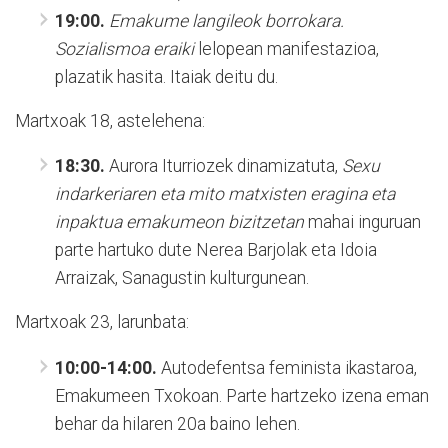
19:00.
Emakume langileok borrokara.
Sozialismoa eraiki
lelopean manifestazioa,
plazatik hasita. Itaiak deitu du.
Martxoak 18, astelehena:
18:30.
Aurora Iturriozek dinamizatuta,
Sexu
indarkeriaren eta mito matxisten eragina eta
inpaktua emakumeon bizitzetan
mahai inguruan
parte hartuko dute Nerea Barjolak eta Idoia
Arraizak, Sanagustin kulturgunean.
Martxoak 23, larunbata:
10:00-14:00.
Autodefentsa feminista ikastaroa,
Emakumeen Txokoan. Parte hartzeko izena eman
behar da hilaren 20a baino lehen.