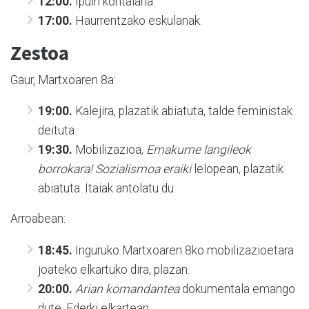
12:00.
Ipuin kontalaria.
17:00.
Haurrentzako eskulanak.
Zestoa
Gaur, Martxoaren 8a:
19:00.
Kalejira, plazatik abiatuta, talde feministak
deituta.
19:30.
Mobilizazioa,
Emakume langileok
borrokara! Sozialismoa eraiki
lelopean, plazatik
abiatuta. Itaiak antolatu du.
Arroabean:
18:45.
Inguruko Martxoaren 8ko mobilizazioetara
joateko elkartuko dira, plazan.
20:00.
Arian komandantea
dokumentala emango
dute, Ederki elkartean.