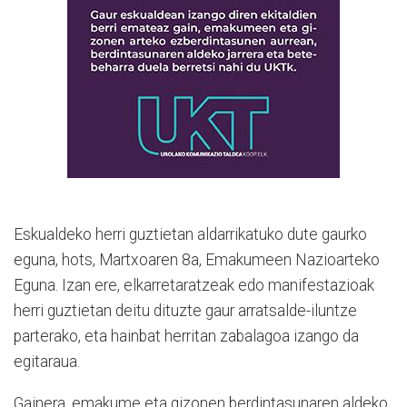
Eskualdeko herri guztietan aldarrikatuko dute gaurko
eguna, hots, Martxoaren 8a, Emakumeen Nazioarteko
Eguna. Izan ere, elkarretaratzeak edo manifestazioak
herri guztietan deitu dituzte gaur arratsalde-iluntze
parterako, eta hainbat herritan zabalagoa izango da
egitaraua.
Gainera, emakume eta gizonen berdintasunaren aldeko