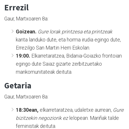
Errezil
Gaur, Martxoaren 8a:
Goizean.
Gure lorak printzesa eta printzeak
kanta landuko dute, eta horma irudia egingo dute,
Errezilgo San Martin Herri Eskolan.
19:00.
Elkarretaratzea, Bidania-Goiazko frontoian
egingo dute Saiaz gizarte zerbitzuetako
mankomunitateak deituta.
Getaria
Gaur, Martxoaren 8a:
18:30ean,
elkarretaratzea, udaletxe aurrean,
Gure
bizitzekin negoziorik ez
lelopean. Mariñak talde
feministak deituta.