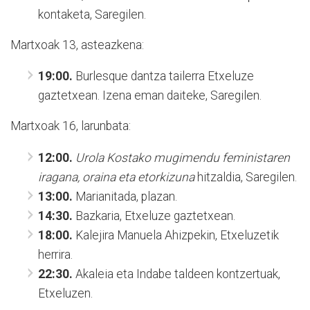
kontaketa, Saregilen.
Martxoak 13, asteazkena:
19:00.
Burlesque dantza tailerra Etxeluze
gaztetxean. Izena eman daiteke, Saregilen.
Martxoak 16, larunbata:
12:00.
Urola Kostako mugimendu feministaren
iragana, oraina eta etorkizuna
hitzaldia, Saregilen.
13:00.
Marianitada, plazan.
14:30.
Bazkaria, Etxeluze gaztetxean.
18:00.
Kalejira Manuela Ahizpekin, Etxeluzetik
herrira.
22:30.
Akaleia eta Indabe taldeen kontzertuak,
Etxeluzen.