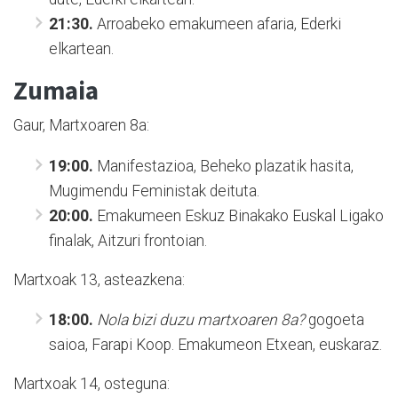
21:30.
Arroabeko emakumeen afaria, Ederki
elkartean.
Zumaia
Gaur, Martxoaren 8a:
19:00.
Manifestazioa, Beheko plazatik hasita,
Mugimendu Feministak deituta.
20:00.
Emakumeen Eskuz Binakako Euskal Ligako
finalak, Aitzuri frontoian.
Martxoak 13, asteazkena:
18:00.
Nola bizi duzu martxoaren 8a?
gogoeta
saioa, Farapi Koop. Emakumeon Etxean, euskaraz.
Martxoak 14, osteguna: