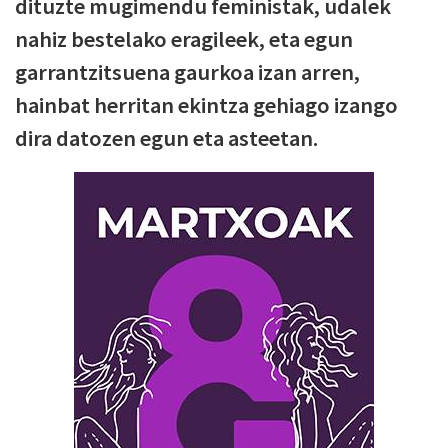
dituzte mugimendu feministak, udalek
nahiz bestelako eragileek, eta egun
garrantzitsuena gaurkoa izan arren,
hainbat herritan ekintza gehiago izango
dira datozen egun eta asteetan.