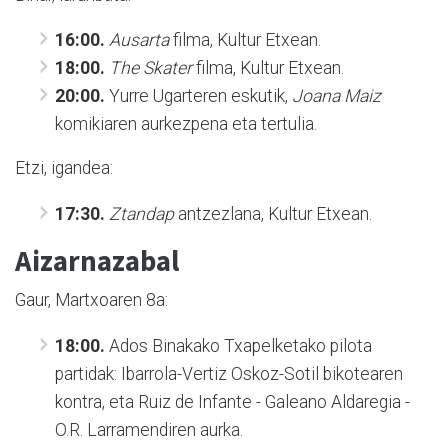
16:00.
Ausarta
filma, Kultur Etxean.
18:00.
The Skater
filma, Kultur Etxean.
20:00.
Yurre Ugarteren eskutik,
Joana Maiz
komikiaren aurkezpena eta tertulia.
Etzi, igandea:
17:30.
Ztandap
antzezlana, Kultur Etxean.
Aizarnazabal
Gaur, Martxoaren 8a:
18:00.
Ados Binakako Txapelketako pilota
partidak: Ibarrola-Vertiz Oskoz-Sotil bikotearen
kontra, eta Ruiz de Infante - Galeano Aldaregia -
O.R. Larramendiren aurka.