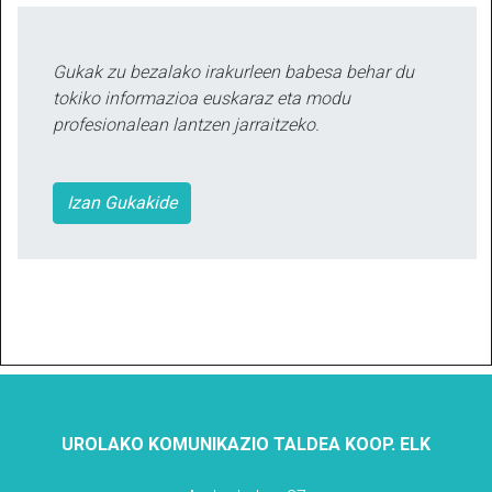
Gukak zu bezalako irakurleen babesa behar du
tokiko informazioa euskaraz eta modu
profesionalean lantzen jarraitzeko.
Izan Gukakide
UROLAKO KOMUNIKAZIO TALDEA KOOP. ELK