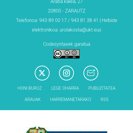
Araba kalea, 27
20800 - ZARAUTZ
Telefonoa: 943 89 00 17 / 943 81 38 41 | Helbide
elektronikoa: urolakosta@ukt.eus
Codesyntaxek garatua
HONI BURUZ
LEGE OHARRA
PUBLIZITATEA
ARAUAK
HARREMANETARAKO
RSS
Babesleak