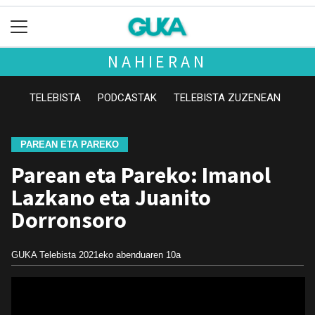
NAHIERAN
TELEBISTA
PODCASTAK
TELEBISTA ZUZENEAN
PAREAN ETA PAREKO
Parean eta Pareko: Imanol
Lazkano eta Juanito
Dorronsoro
GUKA Telebista
2021eko abenduaren 10a