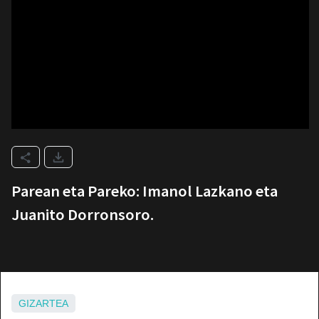
Parean eta Pareko: Imanol Lazkano eta
Juanito Dorronsoro.
GIZARTEA