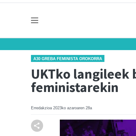
A30 GREBA FEMINISTA OROKORRA
UKTko langileek 
feministarekin
Erredakzioa
2023ko azaroaren 28a