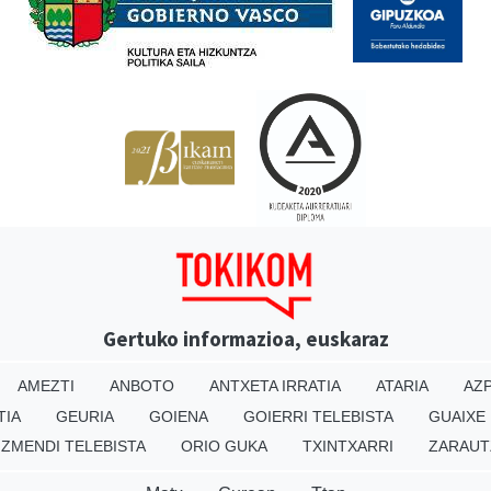
Gertuko informazioa, euskaraz
AMEZTI
ANBOTO
ANTXETA IRRATIA
ATARIA
AZP
TIA
GEURIA
GOIENA
GOIERRI TELEBISTA
GUAIXE
IZMENDI TELEBISTA
ORIO GUKA
TXINTXARRI
ZARAUT