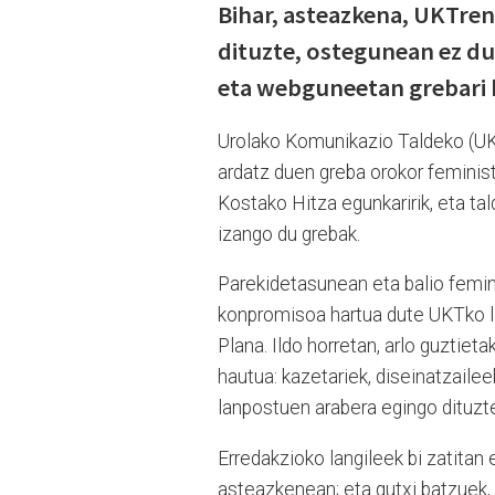
Bihar, asteazkena, UKTr
dituzte, ostegunean ez du
eta webguneetan grebari 
Urolako Komunikazio Taldeko (UKT
ardatz duen greba orokor feminist
Kostako Hitza egunkaririk, eta ta
izango du grebak.
Parekidetasunean eta balio femini
konpromisoa hartua dute UKTko la
Plana. Ildo horretan, arlo guztie
hautua: kazetariek, diseinatzailee
lanpostuen arabera egingo dituzt
Erredakzioko langileek bi zatitan
asteazkenean; eta gutxi batzuek