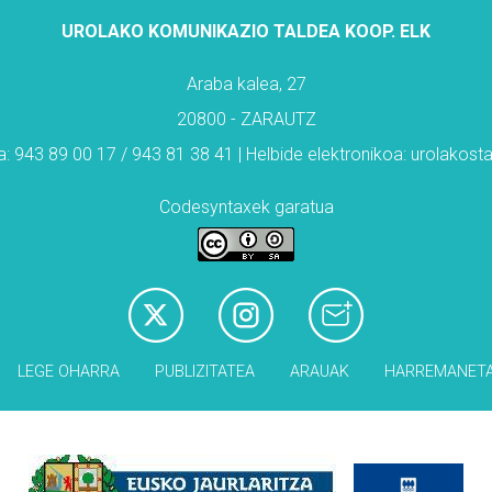
UROLAKO KOMUNIKAZIO TALDEA KOOP. ELK
Araba kalea, 27
20800 - ZARAUTZ
: 943 89 00 17 / 943 81 38 41 | Helbide elektronikoa: urolakos
Codesyntaxek garatua
LEGE OHARRA
PUBLIZITATEA
ARAUAK
HARREMANET
Babesleak