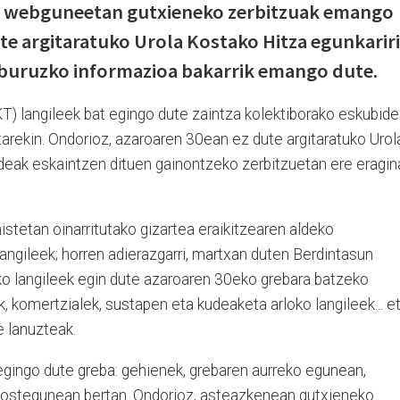
en webguneetan gutxieneko zerbitzuak emango
te argitaratuko Urola Kostako Hitza egunkarir
buruzko informazioa bakarrik emango dute.
) langileek bat egingo dute zaintza kolektiborako eskubid
arekin. Ondorioz, azaroaren 30ean ez dute argitaratuko Urol
ldeak eskaintzen dituen gainontzeko zerbitzuetan ere eragin
stetan oinarritutako gizartea eraikitzearen aldeko
ngileek; horren adierazgarri, martxan duten Berdintasun
tako langileek egin dute azaroaren 30eko grebara batzeko
k, komertzialek, sustapen eta kudeaketa arloko langileek... e
e lanuzteak.
 egingo dute greba: gehienek, grebaren aurreko egunean,
, ostegunean bertan. Ondorioz, asteazkenean gutxieneko