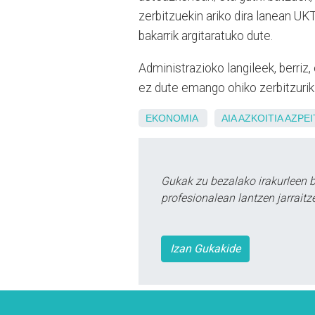
zerbitzuekin ariko dira lanean U
bakarrik argitaratuko dute.
Administrazioko langileek, berriz
ez dute emango ohiko zerbitzurik
EKONOMIA
AIA
AZKOITIA
AZPEI
Gukak zu bezalako irakurleen 
profesionalean lantzen jarraitz
Izan Gukakide