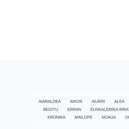
AIARALDEA
AIKOR
AIURRI
ALEA
BEGITU
ERRAN
EUSKALERRIA IRRA
KRONIKA
MAILOPE
NOAUA
O