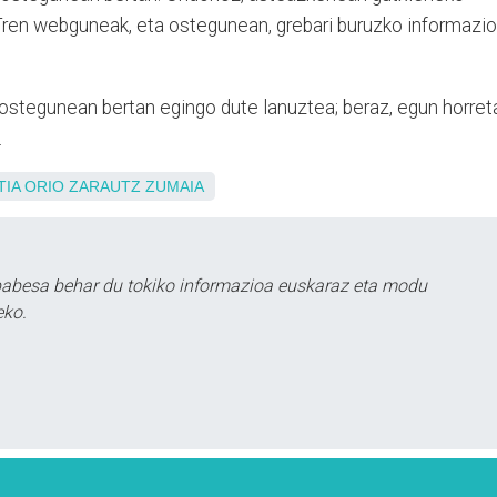
KTren webguneak, eta ostegunean, grebari buruzko informazi
, ostegunean bertan egingo dute lanuztea; beraz, egun horret
.
TIA
ORIO
ZARAUTZ
ZUMAIA
babesa behar du tokiko informazioa euskaraz eta modu
eko.