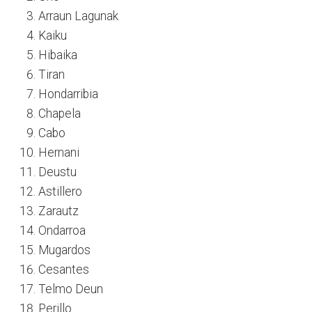
Arraun Lagunak
Kaiku
Hibaika
Tiran
Hondarribia
Chapela
Cabo
Hernani
Deustu
Astillero
Zarautz
Ondarroa
Mugardos
Cesantes
Telmo Deun
Perillo