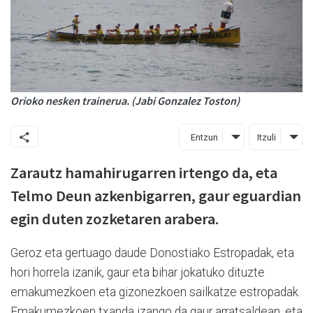
Orioko nesken trainerua. (Jabi Gonzalez Toston)
Entzun
Itzuli
Zarautz hamahirugarren irtengo da, eta
Telmo Deun azkenbigarren, gaur eguardian
egin duten zozketaren arabera.
Geroz eta gertuago daude Donostiako Estropadak, eta
hori horrela izanik, gaur eta bihar jokatuko dituzte
emakumezkoen eta gizonezkoen sailkatze estropadak.
Emakumezkoen txanda izango da gaur arratsaldean, eta