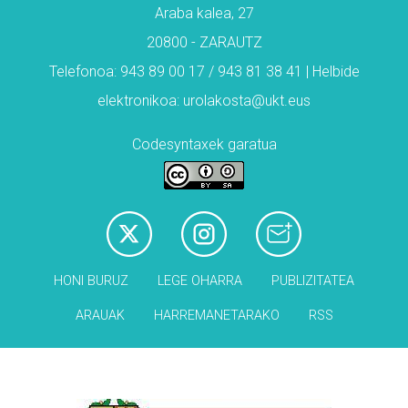
Araba kalea, 27
20800 - ZARAUTZ
Telefonoa: 943 89 00 17 / 943 81 38 41 | Helbide
elektronikoa: urolakosta@ukt.eus
Codesyntaxek garatua
HONI BURUZ
LEGE OHARRA
PUBLIZITATEA
ARAUAK
HARREMANETARAKO
RSS
Babesleak