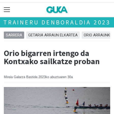
TRAINERU DENBORALDIA 2023
SARRERA
GETARIA ARRAUN ELKARTEA
ORIO ARRAUNKET
Orio bigarren irtengo da
Kontxako sailkatze proban
Mireia Galarza Bastida
2023ko abuztuaren 30a