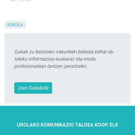
KIROLA
Gukak zu bezalako irakurleen babesa behar du
tokiko informazioa euskaraz eta modu
profesionalean lantzen jarraitzeko.
Izan Gukakide
UROLAKO KOMUNIKAZIO TALDEA KOOP. ELK