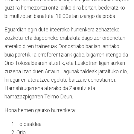
guztira hemezortzi ontzi ariko dira bertan, bederatziko
bi multzotan banatuta. 18:00etan izango da proba.
Eguardian egin dute irteerako hurrenkera zehazteko
zozketa, eta dagoeneko erabakita dago zer ordenetan
aterako diren traineruak Donostiako badian jarritako
buia paretik. Ia erreferentziarik gabe, bigarren irtengo da
Orio Tolosaldearen atzetik, eta Euskotren ligan aurkari
zuzena izan duen Arraun Lagunak taldeak jarraituko dio,
hirugarren ateratzea egokitu baitzaie donostiarrei.
Hamahirugarrena aterako da Zarautz eta
hamazazpigarren Telmo Deun.
Hona hemen gaurko hurrenkera:
Tolosaldea
Orio