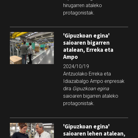
hirugarren ataleko
protagonistak.
'Gipuzkoan egina'
saioaren bigarren
atalean, Erreka eta
Ampo
2024/10/19
Antzuolako Erreka eta
Idiazabalgo Ampo enpresak
dira
Gipuzkoan egina
saioaren bigarren ataleko
protagonistak.
'Gipuzkoan egina'
saioaren lehen atalean,