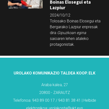
Boinas Elosegui eta
Lazpiur
2024/10/12
Tolosako Boinas Elosegui eta
Bergarako Lazpiur enpresak
dira
Gipuzkoan egina
saioaren lehen ataleko
protagonistak.
UROLAKO KOMUNIKAZIO TALDEA KOOP. ELK
Araba kalea, 27
20800 - ZARAUTZ
Telefonoa: 943 89 00 17 / 943 81 38 41 | Helbide
elektronikoa: urolakosta@ukt.eus