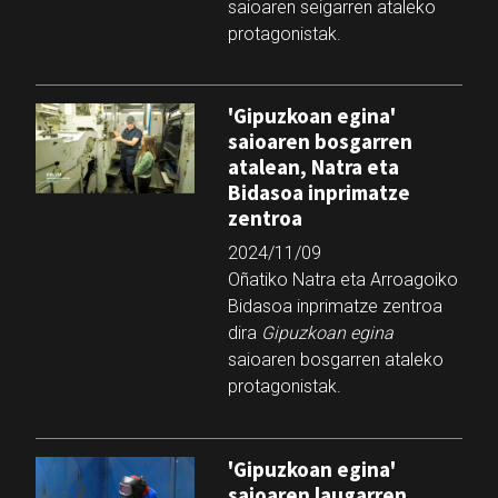
saioaren seigarren ataleko
protagonistak.
'Gipuzkoan egina'
saioaren bosgarren
atalean, Natra eta
Bidasoa inprimatze
zentroa
2024/11/09
Oñatiko Natra eta Arroagoiko
Bidasoa inprimatze zentroa
dira
Gipuzkoan egina
saioaren bosgarren ataleko
protagonistak.
'Gipuzkoan egina'
saioaren laugarren