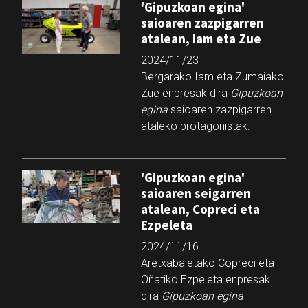
'Gipuzkoan egina'
saioaren zazpigarren
atalean, Iam eta Zue
2024/11/23
Bergarako Iam eta Zumaiako
Zue enpresak dira
Gipuzkoan
egina
saioaren zazpigarren
ataleko protagonistak.
'Gipuzkoan egina'
saioaren seigarren
atalean, Copreci eta
Ezpeleta
2024/11/16
Aretxabaletako Copreci eta
Oñatiko Ezpeleta enpresak
dira
Gipuzkoan egina