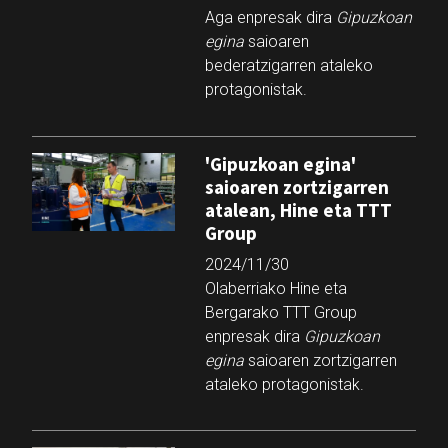
Aga enpresak dira
Gipuzkoan
egina
saioaren
bederatzigarren ataleko
protagonistak.
'Gipuzkoan egina'
saioaren zortzigarren
atalean, Hine eta TTT
Group
2024/11/30
Olaberriako Hine eta
Bergarako TTT Group
enpresak dira
Gipuzkoan
egina
saioaren zortzigarren
ataleko protagonistak.