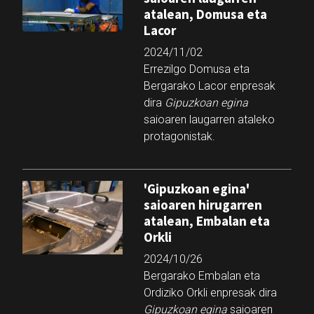
atalean, Domusa eta
Lacor
2024/11/02
Errezilgo Domusa eta
Bergarako Lacor enpresak
dira
Gipuzkoan egina
saioaren laugarren ataleko
protagonistak.
'Gipuzkoan egina'
saioaren hirugarren
atalean, Embalan eta
Orkli
2024/10/26
Bergarako Embalan eta
Ordiziko Orkli enpresak dira
Gipuzkoan egina
saioaren