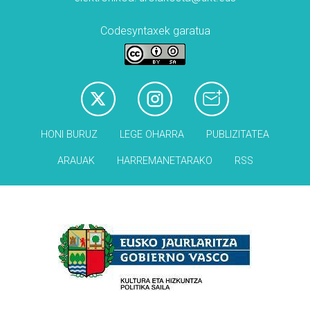
Codesyntaxek garatua
HONI BURUZ
LEGE OHARRA
PUBLIZITATEA
ARAUAK
HARREMANETARAKO
RSS
Babesleak