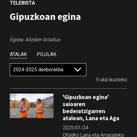
TELEBISTA
Gipuzkoan egina
Egilea: Aitziber Arzallus
ATALAK
PILULAK
9 atal ikusteko
'Gipuzkoan egina'
saioaren
bederatzigarren
atalean, Lana eta Aga
2025/01/24
Oñatiko Lana eta Arrasateko