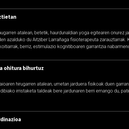
ztietan
ugarren atalean, betetik, haurdunaldian yoga egitearen onurez ja
 den azalduko du Aitziber Larrañaga fisioterapeuta zarauztarrak. 
oitiarrak, berriz, estimulazio kognitiboaren garrantzia nabarmen
la ohitura bihurtuz
aioaren hirugarren atalean, umetan jarduera fisikoak duen garrant
aldibiako irristaketa taldeak bere jardunaren berri emango du, pa
rdinazioa