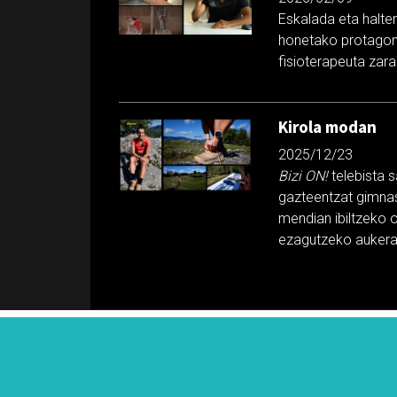
Eskalada eta halter
honetako protagoni
fisioterapeuta zara
Kirola modan
2025/12/23
Bizi ON!
telebista 
gazteentzat gimnasi
mendian ibiltzeko 
ezagutzeko aukera