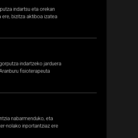
rputza indartsu eta orekan
ere, bizitza aktiboa izatea
 gorputza indartzeko jarduera
Aranburu fisioterapeuta
antzia nabarmenduko, eta
er-nolako inportantziaz ere