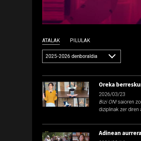
ATALAK
PILULAK
Oreka berresku
2026/03/23
Bizi ON!
saioren zo
diziplinak zer dire
Adinean aurrer