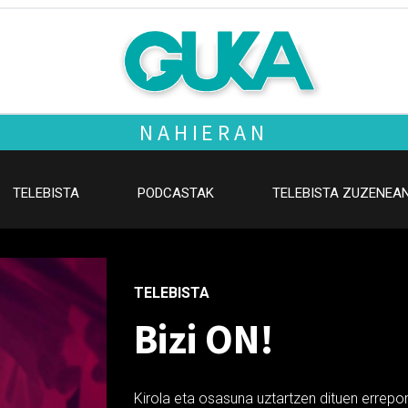
NAHIERAN
TELEBISTA
PODCASTAK
TELEBISTA ZUZENEA
TELEBISTA
Bizi ON!
Kirola eta osasuna uztartzen dituen errepor