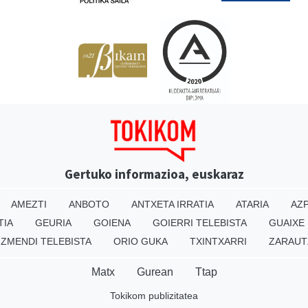
Gertuko informazioa, euskaraz
AMEZTI
ANBOTO
ANTXETA IRRATIA
ATARIA
AZP
TIA
GEURIA
GOIENA
GOIERRI TELEBISTA
GUAIXE
IZMENDI TELEBISTA
ORIO GUKA
TXINTXARRI
ZARAUT
Matx
Gurean
Ttap
Tokikom publizitatea