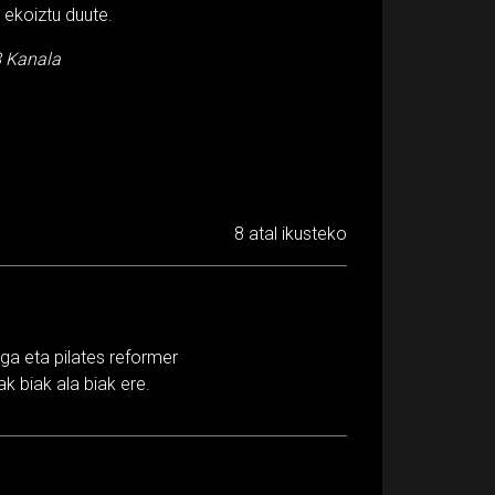
 ekoiztu duute.
8 Kanala
8 atal ikusteko
ga eta pilates reformer
k biak ala biak ere.