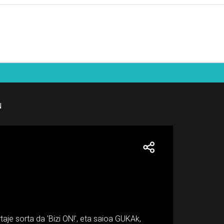
N
taje sorta da 'Bizi ON!', eta saioa GUKAk,