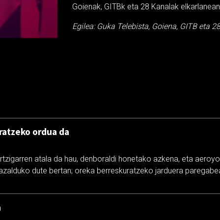
Goienak, GITBk eta 28 Kanalak elkarlanean
Egilea: Guka Telebista, Goiena, GITB eta 2
ratzeko ordua da
rtzigarren atala da hau, denboraldi honetako azkena, eta aeroyo
n azalduko dute bertan; oreka berreskuratzeko jarduera paregabea
a