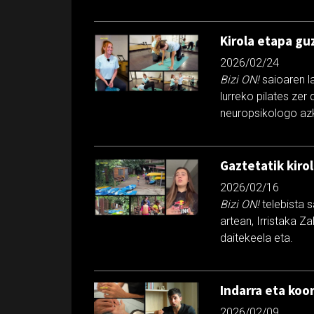
Kirola etapa gu
2026/02/24
Bizi ON!
saioaren la
lurreko pilates zer
neuropsikologo azk
Gaztetatik kiro
2026/02/16
Bizi ON!
telebista s
artean, Irristaka Z
daitekeela eta.
Indarra eta koo
2026/02/09