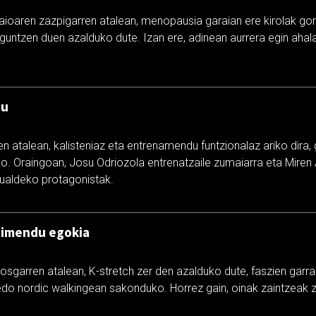
saioaren zazpigarren atalean, menopausia garaian ere kirolak go
untzen duen azalduko dute. Izan ere, adinean aurrera egin ahala 
tu
en atalean, kalisteniaz eta entrenamendu funtzionalaz ariko dira,
o. Oraingoan, Josu Odriozola entrenatzaile zumaiarra eta Miren 
skualdeko protagonistak.
gimendu egokia
osgarren atalean, K-stretch zer den azalduko dute, faszien garr
 edo nordic walkingean sakonduko. Horrez gain, oinak zaintzeak z