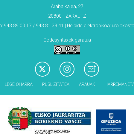
Araba kalea, 27
20800 - ZARAUTZ
: 943 89 00 17 / 943 81 38 41 | Helbide elektronikoa: urolakos
Codesyntaxek garatua
LEGE OHARRA
PUBLIZITATEA
ARAUAK
HARREMANET
Babesleak