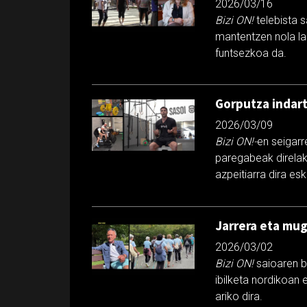
2026/03/16
Bizi ON!
telebista 
mantentzen nola lag
funtsezkoa da.
Gorputza indar
2026/03/09
Bizi ON!-
en seigarr
paregabeak direlak
azpeitiarra dira e
Jarrera eta mu
2026/03/02
Bizi ON!
saioaren b
ibilketa nordikoan
ariko dira.