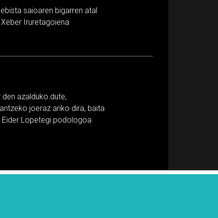
lebista saioaren bigarren atal
 Xeber Iruretagoiena
r den azalduko dute,
ritzeko joeraz ariko dira, baita
ta Eider Lopetegi podologoa