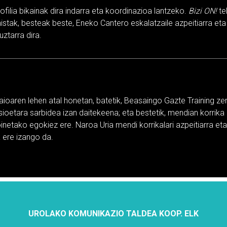
ofilia bikainak dira indarra eta koordinazioa lantzeko.
Bizi ON!
te
stak, besteak beste, Eneko Cantero eskalatzaile azpeitiarra eta
uztarra dira.
saioaren lehen atal honetan, batetik, Beasaingo Gazte Training ze
oetara sarbidea izan daitekeena; eta bestetik, mendian korrika a
oinetako egokiez ere. Naroa Uria mendi korrikalari azpeitiarra e
 ere izango da.
UROLAKO KOMUNIKAZIO TALDEA KOOP. ELK