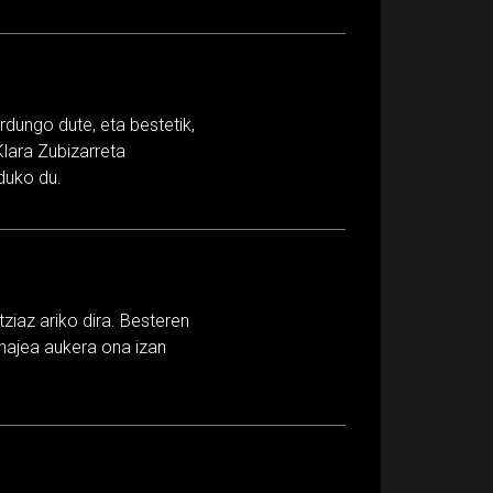
rdungo dute, eta bestetik,
Klara Zubizarreta
duko du.
ziaz ariko dira. Besteren
tinajea aukera ona izan