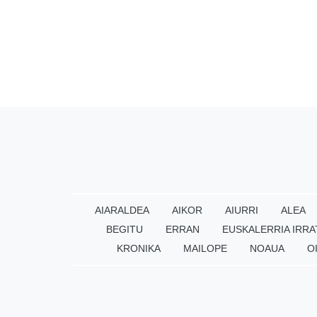
AIARALDEA
AIKOR
AIURRI
ALEA
BEGITU
ERRAN
EUSKALERRIA IRRA
KRONIKA
MAILOPE
NOAUA
O