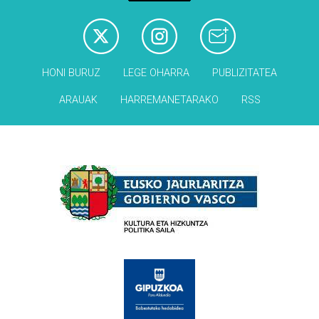
HONI BURUZ
LEGE OHARRA
PUBLIZITATEA
ARAUAK
HARREMANETARAKO
RSS
Babesleak