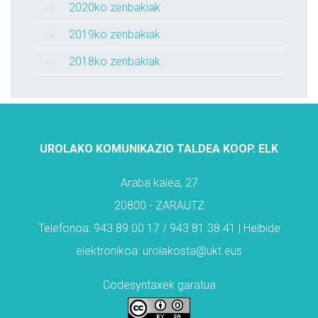
2020ko zenbakiak
2019ko zenbakiak
2018ko zenbakiak
UROLAKO KOMUNIKAZIO TALDEA KOOP. ELK
Araba kalea, 27
20800 - ZARAUTZ
Telefonoa: 943 89 00 17 / 943 81 38 41 | Helbide
elektronikoa: urolakosta@ukt.eus
Codesyntaxek garatua