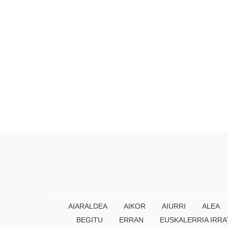
AIARALDEA
AIKOR
AIURRI
ALEA
BEGITU
ERRAN
EUSKALERRIA IRRA