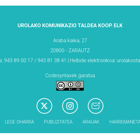
UROLAKO KOMUNIKAZIO TALDEA KOOP. ELK
Araba kalea, 27
20800 - ZARAUTZ
: 943 89 00 17 / 943 81 38 41 | Helbide elektronikoa: urolakos
Codesyntaxek garatua
LEGE OHARRA
PUBLIZITATEA
ARAUAK
HARREMANET