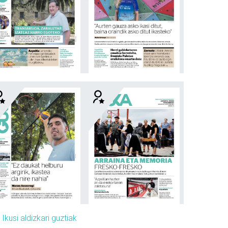
»
Ikusi aldizkari guztiak