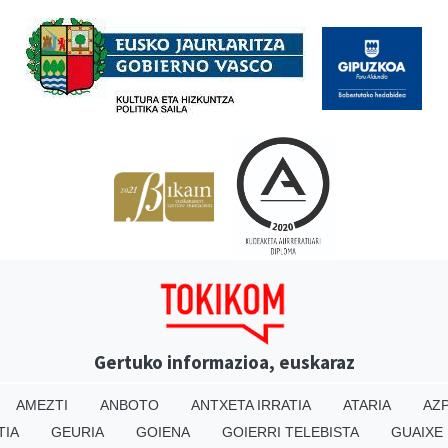
Babesleak
Gertuko informazioa, euskaraz
AMEZTI
ANBOTO
ANTXETA IRRATIA
ATARIA
AZP
TIA
GEURIA
GOIENA
GOIERRI TELEBISTA
GUAIXE