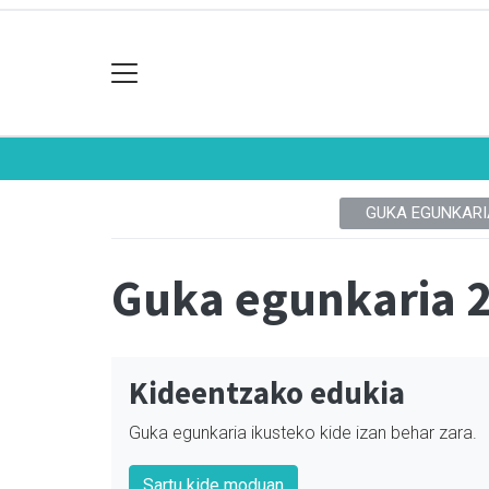
GUKA EGUNKARI
Guka egunkaria 
Kideentzako edukia
Guka egunkaria ikusteko kide izan behar zara.
Sartu kide moduan