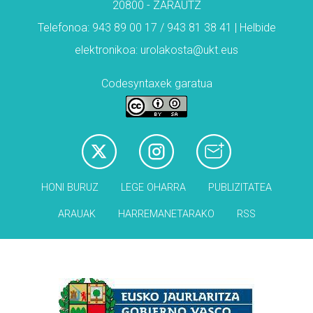
20800 - ZARAUTZ
Telefonoa: 943 89 00 17 / 943 81 38 41 | Helbide
elektronikoa: urolakosta@ukt.eus
Codesyntaxek garatua
HONI BURUZ
LEGE OHARRA
PUBLIZITATEA
ARAUAK
HARREMANETARAKO
RSS
Babesleak