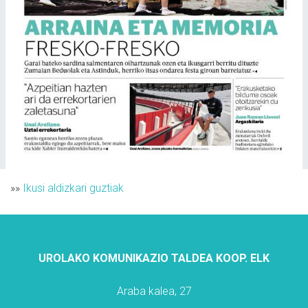
»»
Ikusi aldizkari guztiak
UROLAKO KOMUNIKAZIO TALDEA KOOP. ELK
Araba kalea, 27