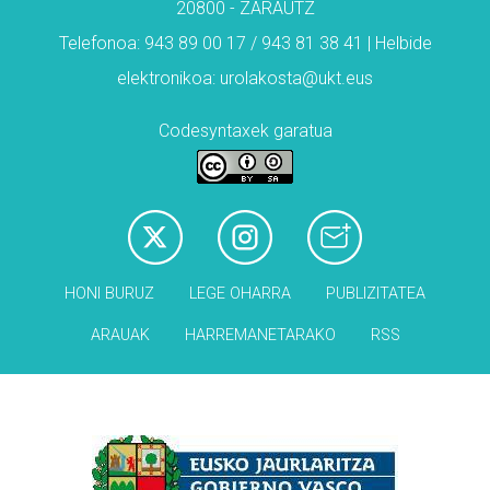
20800 - ZARAUTZ
Telefonoa: 943 89 00 17 / 943 81 38 41 | Helbide
elektronikoa: urolakosta@ukt.eus
Codesyntaxek garatua
HONI BURUZ
LEGE OHARRA
PUBLIZITATEA
ARAUAK
HARREMANETARAKO
RSS
Babesleak