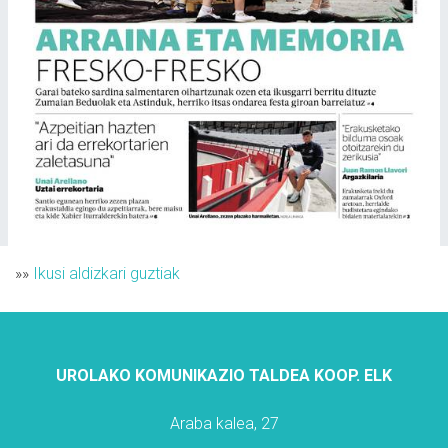
»»
Ikusi aldizkari guztiak
UROLAKO KOMUNIKAZIO TALDEA KOOP. ELK
Araba kalea, 27