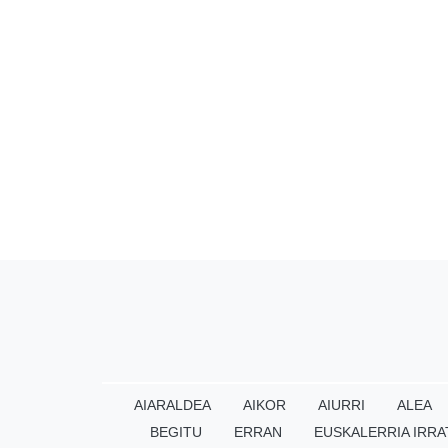
AIARALDEA
AIKOR
AIURRI
ALEA
BEGITU
ERRAN
EUSKALERRIA IRRA