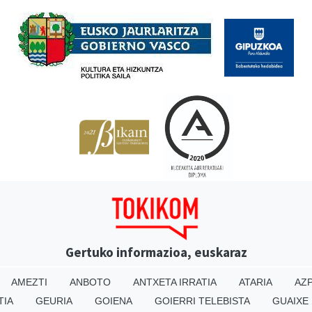
Babesleak
Gertuko informazioa, euskaraz
AMEZTI
ANBOTO
ANTXETA IRRATIA
ATARIA
AZP
TIA
GEURIA
GOIENA
GOIERRI TELEBISTA
GUAIXE