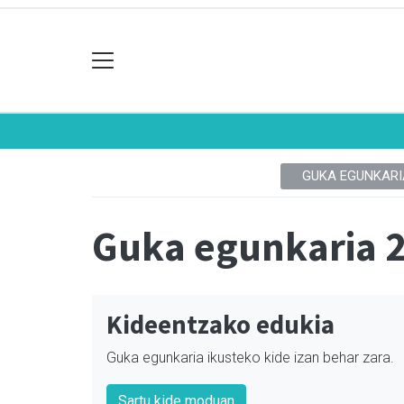
GUKA EGUNKARI
Guka egunkaria 
Kideentzako edukia
Guka egunkaria ikusteko kide izan behar zara.
Sartu kide moduan