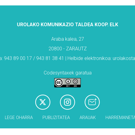
UROLAKO KOMUNIKAZIO TALDEA KOOP. ELK
Araba kalea, 27
20800 - ZARAUTZ
: 943 89 00 17 / 943 81 38 41 | Helbide elektronikoa: urolakos
Codesyntaxek garatua
LEGE OHARRA
PUBLIZITATEA
ARAUAK
HARREMANET