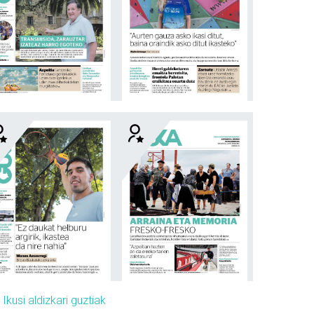
»
Ikusi aldizkari guztiak