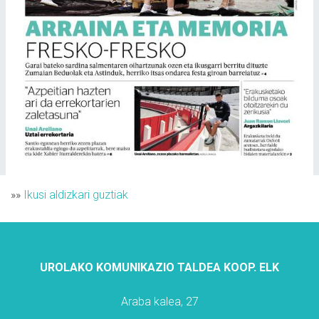
»»
Ikusi aldizkari guztiak
UROLAKO KOMUNIKAZIO TALDEA KOOP. ELK
Araba kalea, 27