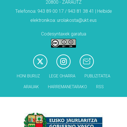
20800 - ZARAUTZ
Telefonoa: 943 89 00 17 / 943 81 38 41 | Helbide
elektronikoa: urolakosta@ukt.eus
Codesyntaxek garatua
HONI BURUZ
LEGE OHARRA
PUBLIZITATEA
ARAUAK
HARREMANETARAKO
RSS
Babesleak