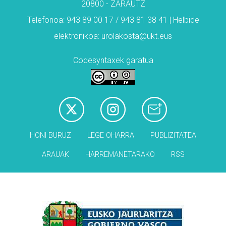
20800 - ZARAUTZ
Telefonoa: 943 89 00 17 / 943 81 38 41 | Helbide
elektronikoa: urolakosta@ukt.eus
Codesyntaxek garatua
HONI BURUZ
LEGE OHARRA
PUBLIZITATEA
ARAUAK
HARREMANETARAKO
RSS
Babesleak