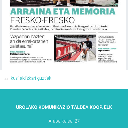
»»
Ikusi aldizkari guztiak
UROLAKO KOMUNIKAZIO TALDEA KOOP. ELK
Araba kalea, 27