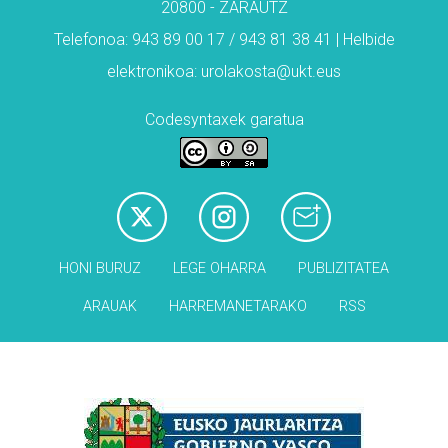
20800 - ZARAUTZ
Telefonoa: 943 89 00 17 / 943 81 38 41 | Helbide
elektronikoa: urolakosta@ukt.eus
Codesyntaxek garatua
HONI BURUZ
LEGE OHARRA
PUBLIZITATEA
ARAUAK
HARREMANETARAKO
RSS
Babesleak