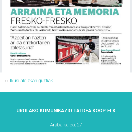
»»
Ikusi aldizkari guztiak
UROLAKO KOMUNIKAZIO TALDEA KOOP. ELK
Araba kalea, 27