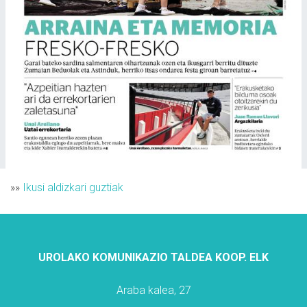
»»
Ikusi aldizkari guztiak
UROLAKO KOMUNIKAZIO TALDEA KOOP. ELK
Araba kalea, 27