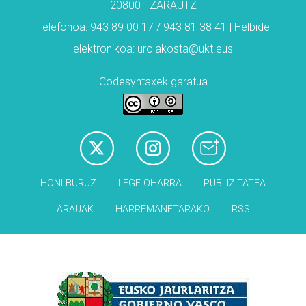
20800 - ZARAUTZ
Telefonoa: 943 89 00 17 / 943 81 38 41 | Helbide
elektronikoa: urolakosta@ukt.eus
Codesyntaxek garatua
HONI BURUZ
LEGE OHARRA
PUBLIZITATEA
ARAUAK
HARREMANETARAKO
RSS
Babesleak