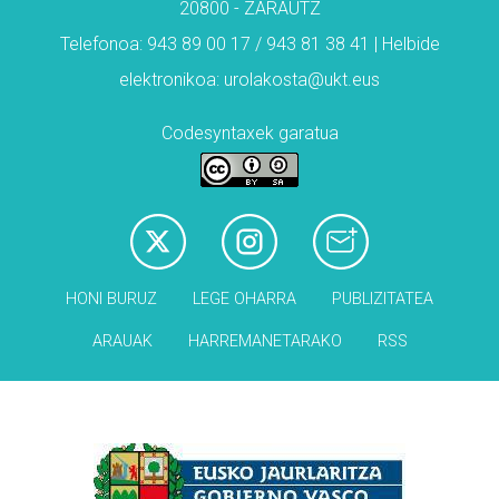
20800 - ZARAUTZ
Telefonoa: 943 89 00 17 / 943 81 38 41 | Helbide
elektronikoa: urolakosta@ukt.eus
Codesyntaxek garatua
HONI BURUZ
LEGE OHARRA
PUBLIZITATEA
ARAUAK
HARREMANETARAKO
RSS
Babesleak