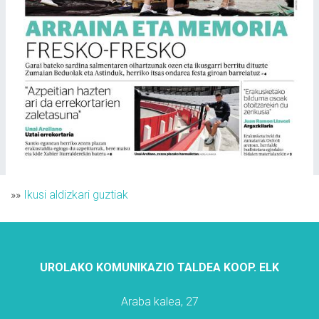
»»
Ikusi aldizkari guztiak
UROLAKO KOMUNIKAZIO TALDEA KOOP. ELK
Araba kalea, 27