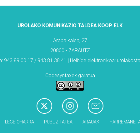
UROLAKO KOMUNIKAZIO TALDEA KOOP. ELK
Araba kalea, 27
20800 - ZARAUTZ
: 943 89 00 17 / 943 81 38 41 | Helbide elektronikoa: urolakos
Codesyntaxek garatua
LEGE OHARRA
PUBLIZITATEA
ARAUAK
HARREMANET