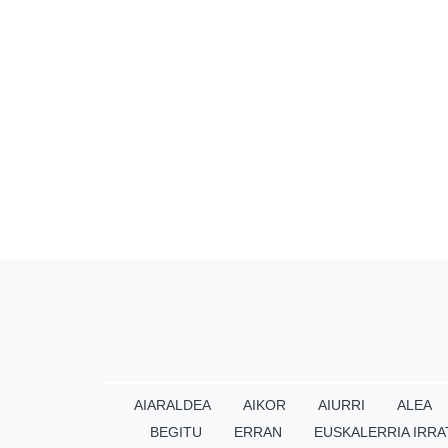
AIARALDEA
AIKOR
AIURRI
ALEA
BEGITU
ERRAN
EUSKALERRIA IRRA