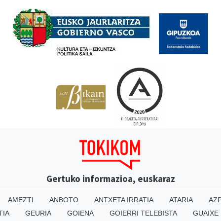
Babesleak
Gertuko informazioa, euskaraz
AMEZTI
ANBOTO
ANTXETA IRRATIA
ATARIA
AZP
TIA
GEURIA
GOIENA
GOIERRI TELEBISTA
GUAIXE