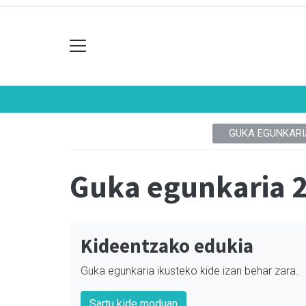
GUKA EGUNKARI
Guka egunkaria 
Kideentzako edukia
Guka egunkaria ikusteko kide izan behar zara.
Sartu kide moduan