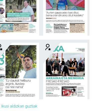
»
Ikusi aldizkari guztiak