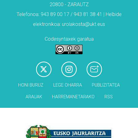
20800 - ZARAUTZ
Telefonoa: 943 89 00 17 / 943 81 38 41 | Helbide
elektronikoa: urolakosta@ukt.eus
Codesyntaxek garatua
HONI BURUZ
LEGE OHARRA
PUBLIZITATEA
ARAUAK
HARREMANETARAKO
RSS
Babesleak