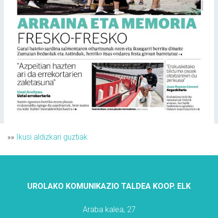
»»
Ikusi aldizkari guztiak
UROLAKO KOMUNIKAZIO TALDEA KOOP. ELK
Araba kalea, 27