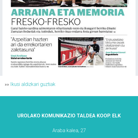
»»
Ikusi aldizkari guztiak
UROLAKO KOMUNIKAZIO TALDEA KOOP. ELK
Araba kalea, 27