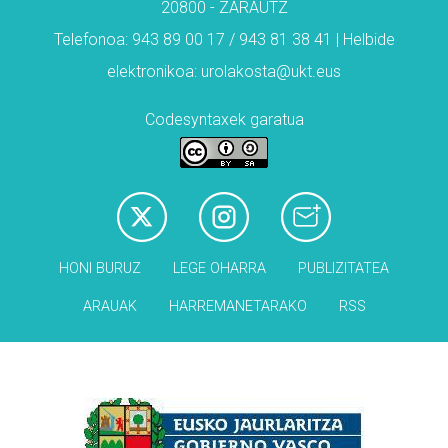
20800 - ZARAUTZ
Telefonoa: 943 89 00 17 / 943 81 38 41 | Helbide
elektronikoa: urolakosta@ukt.eus
Codesyntaxek garatua
HONI BURUZ
LEGE OHARRA
PUBLIZITATEA
ARAUAK
HARREMANETARAKO
RSS
Babesleak