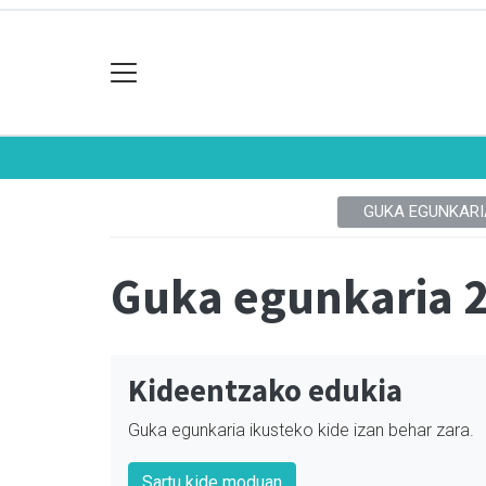
GUKA EGUNKARI
Guka egunkaria 
Kideentzako edukia
Guka egunkaria ikusteko kide izan behar zara.
Sartu kide moduan