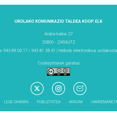
UROLAKO KOMUNIKAZIO TALDEA KOOP. ELK
Araba kalea, 27
20800 - ZARAUTZ
: 943 89 00 17 / 943 81 38 41 | Helbide elektronikoa: urolakos
Codesyntaxek garatua
LEGE OHARRA
PUBLIZITATEA
ARAUAK
HARREMANET