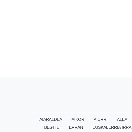
AIARALDEA
AIKOR
AIURRI
ALEA
BEGITU
ERRAN
EUSKALERRIA IRRA