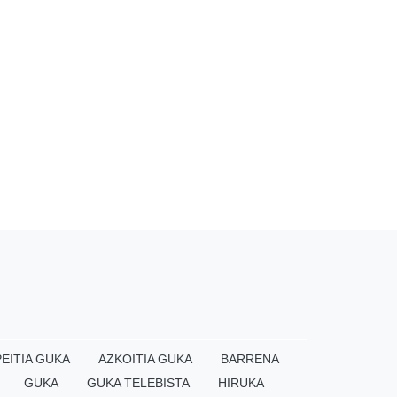
EITIA GUKA
AZKOITIA GUKA
BARRENA
GUKA
GUKA TELEBISTA
HIRUKA