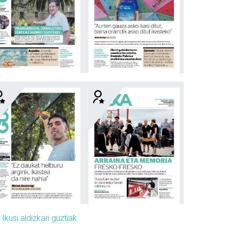
»
Ikusi aldizkari guztiak