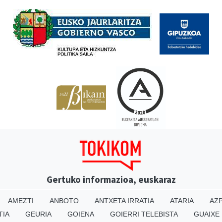
Babesleak
Gertuko informazioa, euskaraz
AMEZTI
ANBOTO
ANTXETA IRRATIA
ATARIA
AZP
TIA
GEURIA
GOIENA
GOIERRI TELEBISTA
GUAIXE