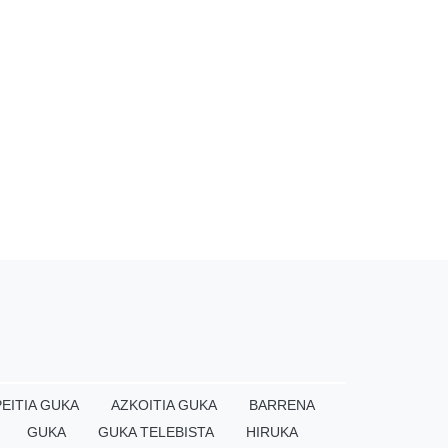
EITIA GUKA
AZKOITIA GUKA
BARRENA
GUKA
GUKA TELEBISTA
HIRUKA