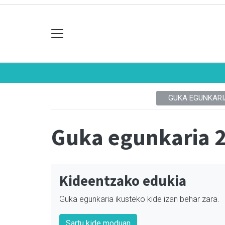
GUKA EGUNKARI
Guka egunkaria 
Kideentzako edukia
Guka egunkaria ikusteko kide izan behar zara.
Sartu kide moduan