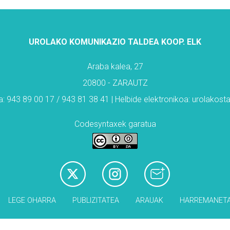
UROLAKO KOMUNIKAZIO TALDEA KOOP. ELK
Araba kalea, 27
20800 - ZARAUTZ
: 943 89 00 17 / 943 81 38 41 | Helbide elektronikoa: urolakos
Codesyntaxek garatua
LEGE OHARRA
PUBLIZITATEA
ARAUAK
HARREMANET