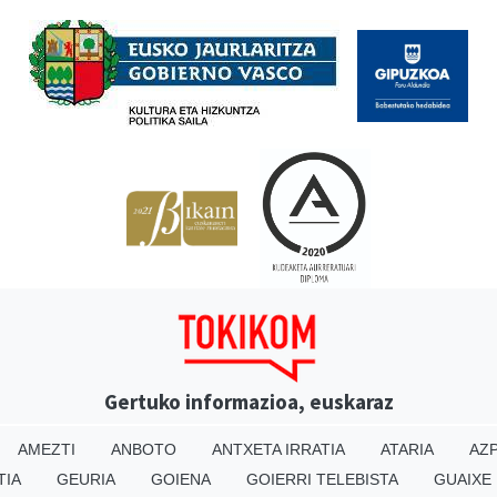
Babesleak
Gertuko informazioa, euskaraz
AMEZTI
ANBOTO
ANTXETA IRRATIA
ATARIA
AZP
TIA
GEURIA
GOIENA
GOIERRI TELEBISTA
GUAIXE