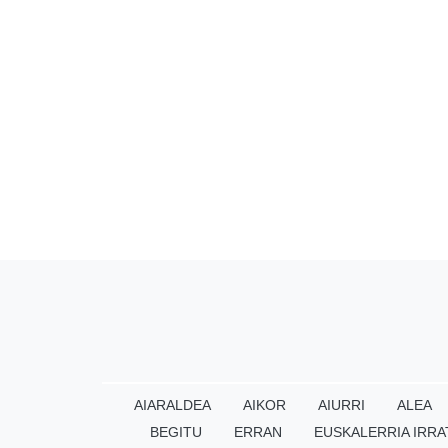
AIARALDEA
AIKOR
AIURRI
ALEA
BEGITU
ERRAN
EUSKALERRIA IRRA