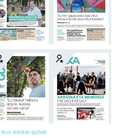
»
Ikusi aldizkari guztiak