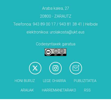
Araba kalea, 27
20800 - ZARAUTZ
Telefonoa: 943 89 00 17 / 943 81 38 41 | Helbide
elektronikoa: urolakosta@ukt.eus
Codesyntaxek garatua
HONI BURUZ
LEGE OHARRA
PUBLIZITATEA
ARAUAK
HARREMANETARAKO
RSS
Babesleak