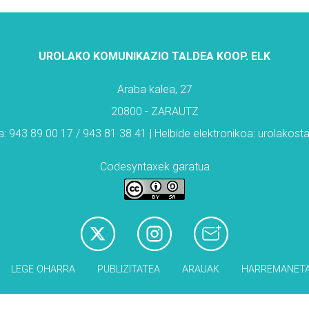
UROLAKO KOMUNIKAZIO TALDEA KOOP. ELK
Araba kalea, 27
20800 - ZARAUTZ
: 943 89 00 17 / 943 81 38 41 | Helbide elektronikoa: urolakos
Codesyntaxek garatua
LEGE OHARRA
PUBLIZITATEA
ARAUAK
HARREMANET