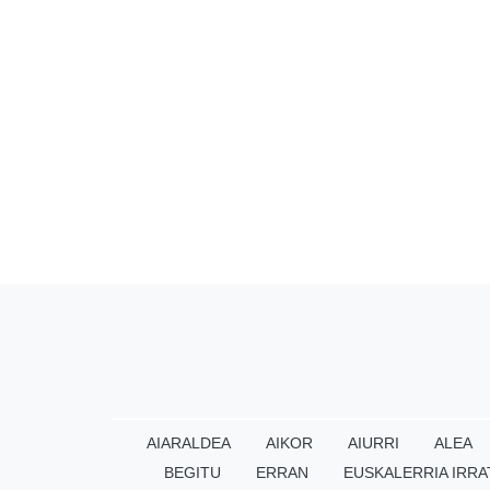
AIARALDEA
AIKOR
AIURRI
ALEA
BEGITU
ERRAN
EUSKALERRIA IRRA