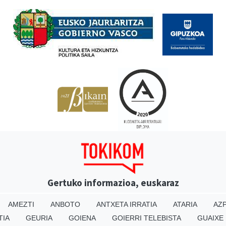
Babesleak
Gertuko informazioa, euskaraz
AMEZTI
ANBOTO
ANTXETA IRRATIA
ATARIA
AZP
TIA
GEURIA
GOIENA
GOIERRI TELEBISTA
GUAIXE