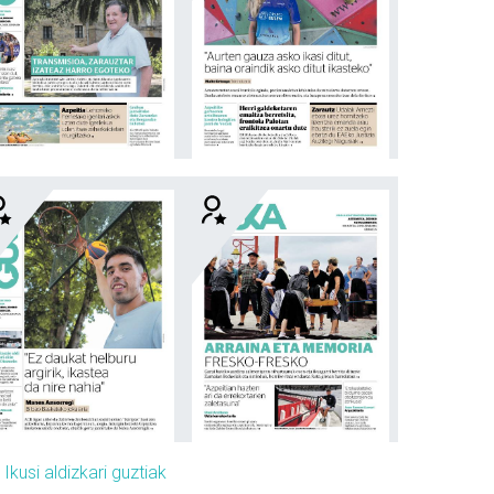
»
Ikusi aldizkari guztiak