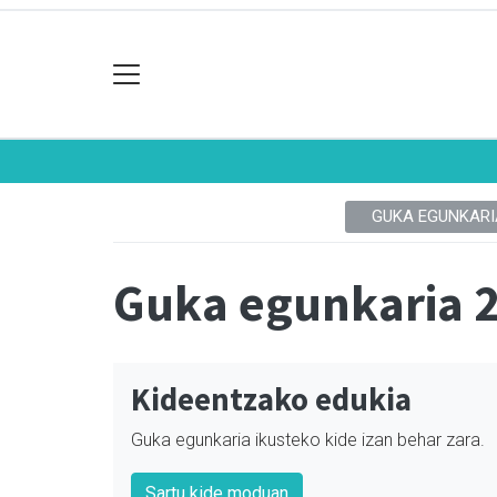
GUKA EGUNKARI
Guka egunkaria 
Kideentzako edukia
Guka egunkaria ikusteko kide izan behar zara.
Sartu kide moduan