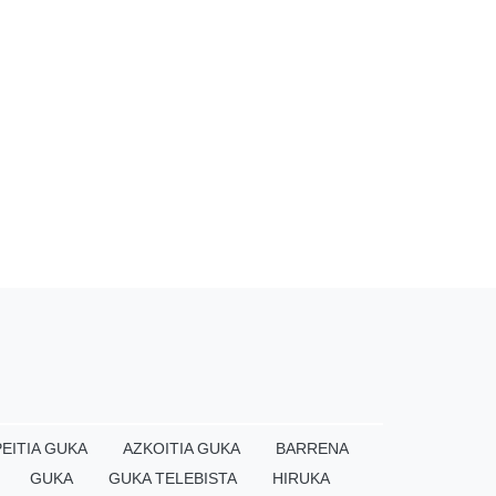
EITIA GUKA
AZKOITIA GUKA
BARRENA
GUKA
GUKA TELEBISTA
HIRUKA