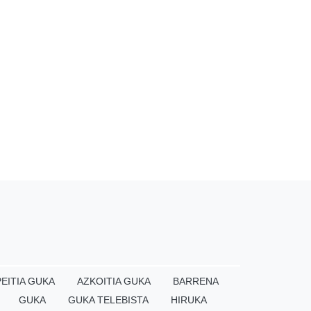
EITIA GUKA
AZKOITIA GUKA
BARRENA
GUKA
GUKA TELEBISTA
HIRUKA