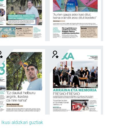
»
Ikusi aldizkari guztiak