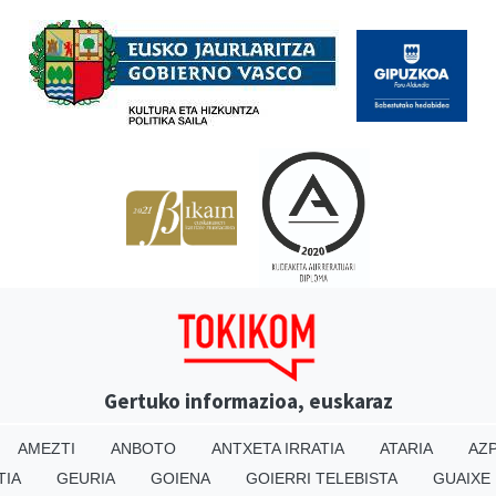
Babesleak
Gertuko informazioa, euskaraz
AMEZTI
ANBOTO
ANTXETA IRRATIA
ATARIA
AZP
TIA
GEURIA
GOIENA
GOIERRI TELEBISTA
GUAIXE