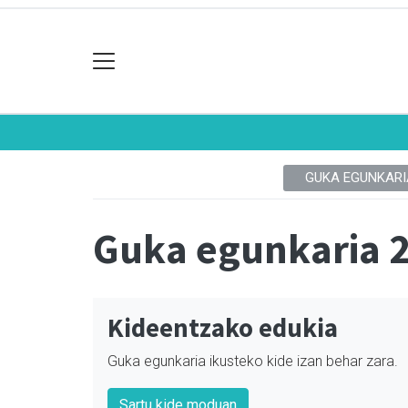
GUKA EGUNKARI
Guka egunkaria 
Kideentzako edukia
Guka egunkaria ikusteko kide izan behar zara.
Sartu kide moduan