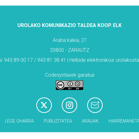
UROLAKO KOMUNIKAZIO TALDEA KOOP. ELK
Araba kalea, 27
20800 - ZARAUTZ
: 943 89 00 17 / 943 81 38 41 | Helbide elektronikoa: urolakos
Codesyntaxek garatua
LEGE OHARRA
PUBLIZITATEA
ARAUAK
HARREMANET