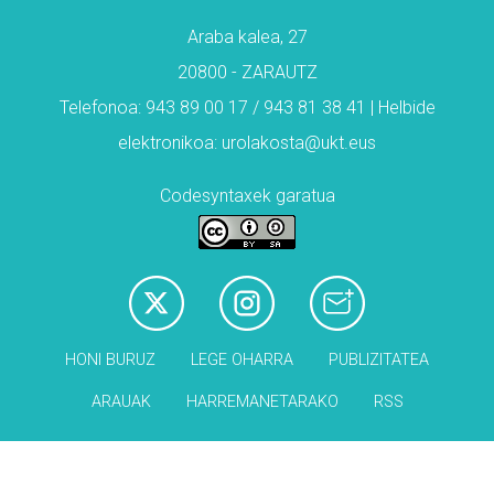
Araba kalea, 27
20800 - ZARAUTZ
Telefonoa: 943 89 00 17 / 943 81 38 41 | Helbide
elektronikoa: urolakosta@ukt.eus
Codesyntaxek garatua
HONI BURUZ
LEGE OHARRA
PUBLIZITATEA
ARAUAK
HARREMANETARAKO
RSS
Babesleak