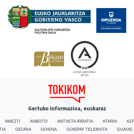
Babesleak
Gertuko informazioa, euskaraz
AMEZTI
ANBOTO
ANTXETA IRRATIA
ATARIA
AZP
TIA
GEURIA
GOIENA
GOIERRI TELEBISTA
GUAIXE