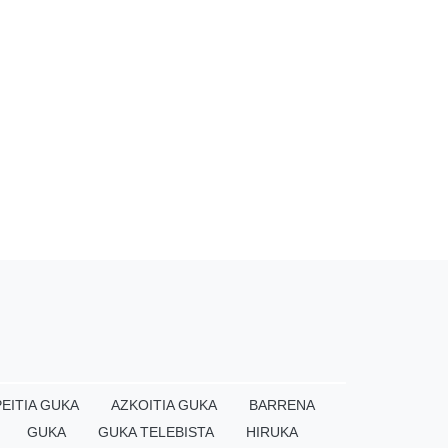
EITIA GUKA
AZKOITIA GUKA
BARRENA
GUKA
GUKA TELEBISTA
HIRUKA