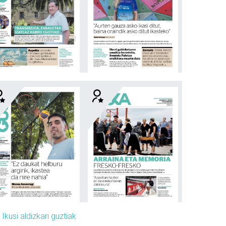
»
Ikusi aldizkari guztiak