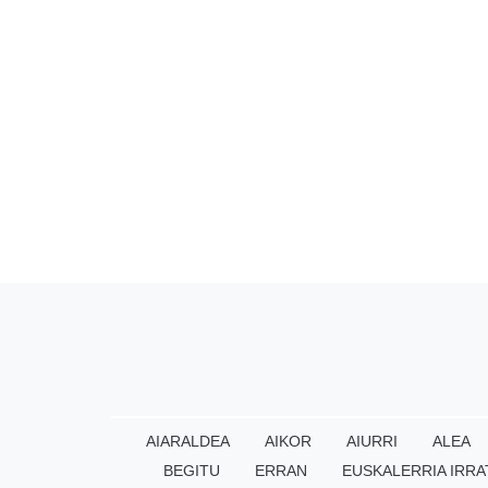
AIARALDEA
AIKOR
AIURRI
ALEA
BEGITU
ERRAN
EUSKALERRIA IRRA