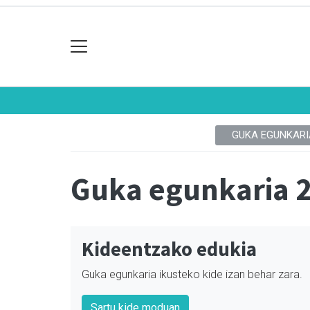
GUKA EGUNKARI
Guka egunkaria 
Kideentzako edukia
Guka egunkaria ikusteko kide izan behar zara.
Sartu kide moduan