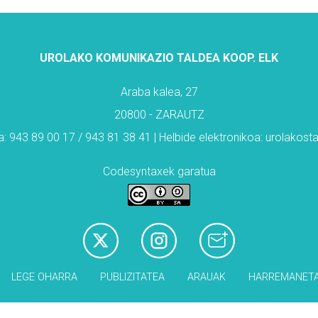
UROLAKO KOMUNIKAZIO TALDEA KOOP. ELK
Araba kalea, 27
20800 - ZARAUTZ
: 943 89 00 17 / 943 81 38 41 | Helbide elektronikoa: urolakos
Codesyntaxek garatua
LEGE OHARRA
PUBLIZITATEA
ARAUAK
HARREMANET