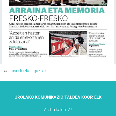
»»
Ikusi aldizkari guztiak
UROLAKO KOMUNIKAZIO TALDEA KOOP. ELK
Araba kalea, 27