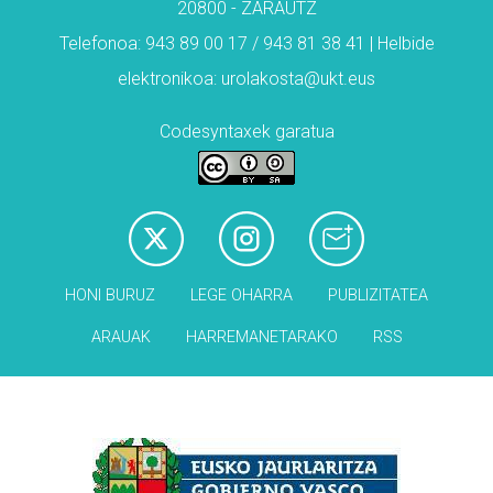
20800 - ZARAUTZ
Telefonoa: 943 89 00 17 / 943 81 38 41 | Helbide
elektronikoa: urolakosta@ukt.eus
Codesyntaxek garatua
HONI BURUZ
LEGE OHARRA
PUBLIZITATEA
ARAUAK
HARREMANETARAKO
RSS
Babesleak