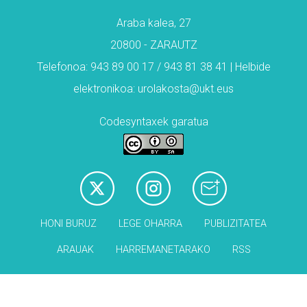
Araba kalea, 27
20800 - ZARAUTZ
Telefonoa: 943 89 00 17 / 943 81 38 41 | Helbide
elektronikoa: urolakosta@ukt.eus
Codesyntaxek garatua
HONI BURUZ
LEGE OHARRA
PUBLIZITATEA
ARAUAK
HARREMANETARAKO
RSS
Babesleak