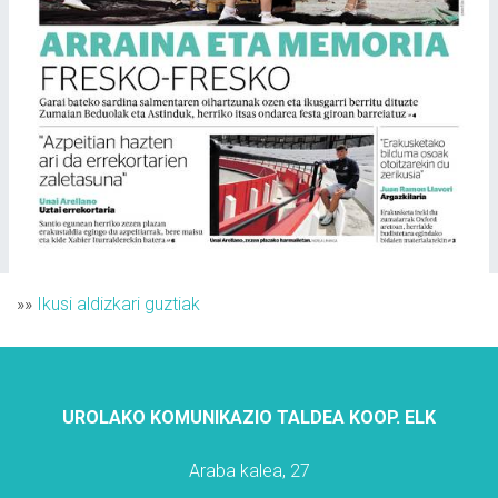
»»
Ikusi aldizkari guztiak
UROLAKO KOMUNIKAZIO TALDEA KOOP. ELK
Araba kalea, 27