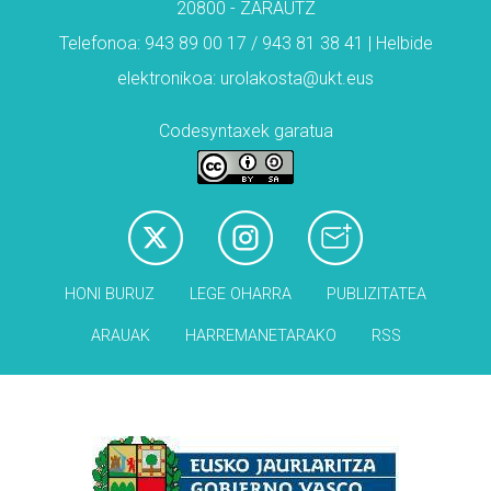
20800 - ZARAUTZ
Telefonoa: 943 89 00 17 / 943 81 38 41 | Helbide
elektronikoa: urolakosta@ukt.eus
Codesyntaxek garatua
HONI BURUZ
LEGE OHARRA
PUBLIZITATEA
ARAUAK
HARREMANETARAKO
RSS
Babesleak