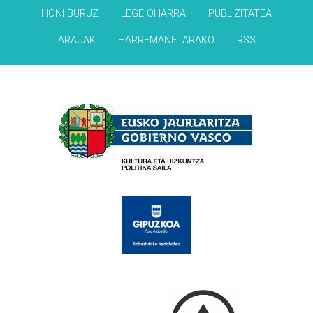
HONI BURUZ
LEGE OHARRA
PUBLIZITATEA
ARAUAK
HARREMANETARAKO
RSS
Babesleak