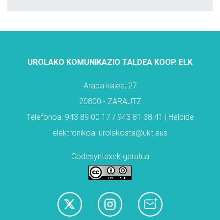
UROLAKO KOMUNIKAZIO TALDEA KOOP. ELK
Araba kalea, 27
20800 - ZARAUTZ
Telefonoa: 943 89 00 17 / 943 81 38 41 | Helbide
elektronikoa: urolakosta@ukt.eus
Codesyntaxek garatua