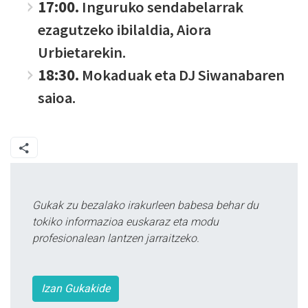
17:00.
Inguruko sendabelarrak
ezagutzeko ibilaldia, Aiora
Urbietarekin.
18:30.
Mokaduak eta DJ Siwanabaren
saioa.
Gukak zu bezalako irakurleen babesa behar du
tokiko informazioa euskaraz eta modu
profesionalean lantzen jarraitzeko.
Izan Gukakide