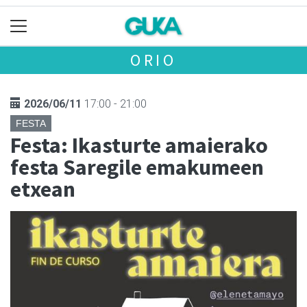
ORIO
2026/06/11
17:00 - 21:00
FESTA
Festa: Ikasturte amaierako
festa Saregile emakumeen
etxean