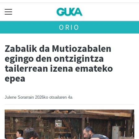
ORIO
Zabalik da Mutiozabalen
egingo den ontzigintza
tailerrean izena emateko
epea
Julene Sorarrain
2026ko otsailaren 4a