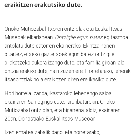
eraikitzen erakutsiko dute.
Orioko Mutiozabal Txoren ontziolak eta Euskal Itsas
Museoak elkarlanean,
Ontzigile egun batez
egitasmoa
antolatu dute datorren ekainerako. Ekintza honen
bitartez, etxeko gaztetxoek egun batez ontzigile
bilakatzeko aukera izango dute, eta familia giroan, ala
ontzia erakiko dute, hain zuzen ere. Horretarako, lehenik
itsasontziak nola eraikitzen diren ere ikasiko dute.
Hori horrela izanda, ikastaroko lehenengo saioa
ekainaren 6an egingo dute, larunbatarekin, Orioko
Mutiozabal ontziolan, eta bigarrena, aldiz, ekainaren
20an, Donostiako Euskal Itsas Museoan.
Izen ematea zabalik dago, eta horretarako,