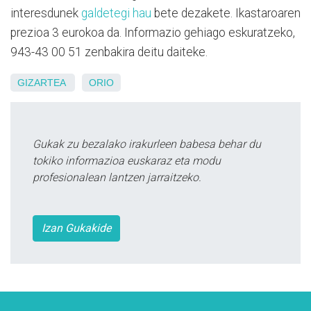
interesdunek
galdetegi hau
bete dezakete. Ikastaroaren
prezioa 3 eurokoa da. Informazio gehiago eskuratzeko,
943-43 00 51 zenbakira deitu daiteke.
GIZARTEA
ORIO
Gukak zu bezalako irakurleen babesa behar du
tokiko informazioa euskaraz eta modu
profesionalean lantzen jarraitzeko.
Izan Gukakide