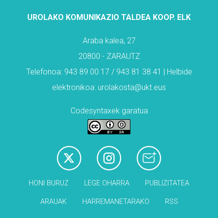
UROLAKO KOMUNIKAZIO TALDEA KOOP. ELK
Araba kalea, 27
20800 - ZARAUTZ
Telefonoa: 943 89 00 17 / 943 81 38 41 | Helbide
elektronikoa: urolakosta@ukt.eus
Codesyntaxek garatua
HONI BURUZ
LEGE OHARRA
PUBLIZITATEA
ARAUAK
HARREMANETARAKO
RSS