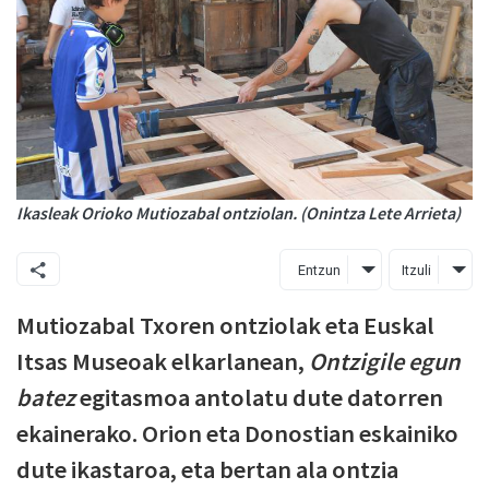
Ikasleak Orioko Mutiozabal ontziolan. (Onintza Lete Arrieta)
Entzun
Itzuli
Mutiozabal Txoren ontziolak eta Euskal
Itsas Museoak elkarlanean,
Ontzigile egun
batez
egitasmoa antolatu dute datorren
ekainerako. Orion eta Donostian eskainiko
dute ikastaroa, eta bertan ala ontzia