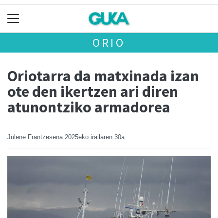
ORIO
Oriotarra da matxinada izan
ote den ikertzen ari diren
atunontziko armadorea
Julene Frantzesena
2025eko irailaren 30a