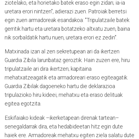
ziotelako, eta horietako batek eraso egin zidan; ia-ia
uretara erori nintzen", adierazi zuen. Patroiak berretsi
egin zuen armadoreak esandakoa: "Tripulatzaile batek
gerritik hartu eta uretara botatzeko altxatu zuen, baina
nik sorbaldatik hartu nuen, uretara erori ez zedin".
Matxinada izan al zen sekretupean ari da ikertzen
Guardia Zibila larunbataz geroztik. Hain zuzen ere, hiru
tripulatzaile ari dira ikertzen; kapitaina
mehatxatzeagatik eta armadoreari eraso egiteagatik.
Guardia Zibilak dagoeneko hartu die deklarazioa
tripulazioko hiru kideei, mehatxu eta eraso delituak
egitea egotzita.
Eskifaiako kideak –ikerketapean direnak tartean–
senegaldarrak dira, eta hedabideetan hitz egin dute
haiek ere. Armadoreak mehatxu egiten ziela salatu dute