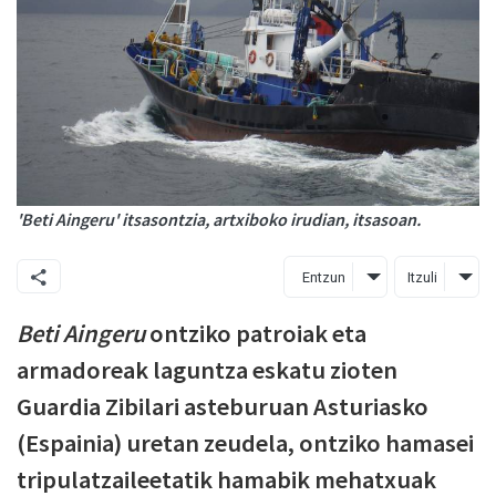
'Beti Aingeru' itsasontzia, artxiboko irudian, itsasoan.
Entzun
Itzuli
Beti Aingeru
ontziko patroiak eta
armadoreak laguntza eskatu zioten
Guardia Zibilari asteburuan Asturiasko
(Espainia) uretan zeudela, ontziko hamasei
tripulatzaileetatik hamabik mehatxuak