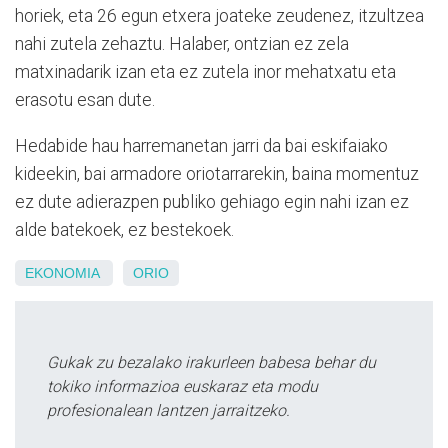
horiek, eta 26 egun etxera joateke zeudenez, itzultzea
nahi zutela zehaztu. Halaber, ontzian ez zela
matxinadarik izan eta ez zutela inor mehatxatu eta
erasotu esan dute.
Hedabide hau harremanetan jarri da bai eskifaiako
kideekin, bai armadore oriotarrarekin, baina momentuz
ez dute adierazpen publiko gehiago egin nahi izan ez
alde batekoek, ez bestekoek.
EKONOMIA
ORIO
Gukak zu bezalako irakurleen babesa behar du
tokiko informazioa euskaraz eta modu
profesionalean lantzen jarraitzeko.