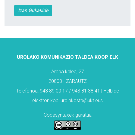
Izan Gukakide
UROLAKO KOMUNIKAZIO TALDEA KOOP. ELK
Araba kalea, 27
20800 - ZARAUTZ
Telefonoa: 943 89 00 17 / 943 81 38 41 | Helbide
elektronikoa: urolakosta@ukt.eus
Codesyntaxek garatua