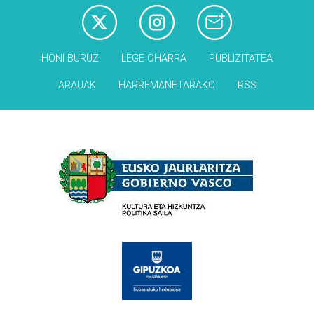
HONI BURUZ
LEGE OHARRA
PUBLIZITATEA
ARAUAK
HARREMANETARAKO
RSS
Babesleak