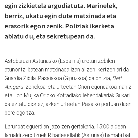
egin zizkietela argudiatuta. Marinelek,
berriz, ukatu egin dute matxinada eta
erasorik egon zenik. Poliziak ikerketa
abiatu du, eta sekretupean da.
Asteburuan Asturiasko (Espainia) uretan zebilen
atunontzi batean matxinada izan al zen ikertzen ari da
Guardia Zibila. Pasaiakoa (Gipuzkoa) da ontzia,
Beti
Aingeru
izenekoa, eta urteetan Orion egondakoa, nahiz
eta Jon Mujika Orioko Kofradiako lehendakariak Gukari
baieztatu dionez, azken urteetan Pasaiko portuan duen
bere egoitza.
Larunbat eguerdian jazo zen gertakaria. 15:00 aldean
larrialdi zerbitzuek Ribadesellatik (Asturias) hamabi bat