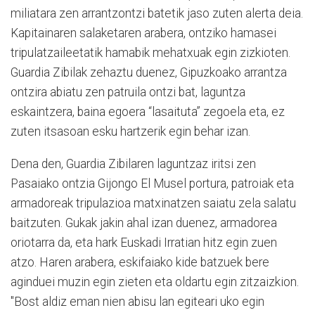
miliatara zen arrantzontzi batetik jaso zuten alerta deia.
Kapitainaren salaketaren arabera, ontziko hamasei
tripulatzaileetatik hamabik mehatxuak egin zizkioten.
Guardia Zibilak zehaztu duenez, Gipuzkoako arrantza
ontzira abiatu zen patruila ontzi bat, laguntza
eskaintzera, baina egoera “lasaituta” zegoela eta, ez
zuten itsasoan esku hartzerik egin behar izan.
Dena den, Guardia Zibilaren laguntzaz iritsi zen
Pasaiako ontzia Gijongo El Musel portura, patroiak eta
armadoreak tripulazioa matxinatzen saiatu zela salatu
baitzuten. Gukak jakin ahal izan duenez, armadorea
oriotarra da, eta hark Euskadi Irratian hitz egin zuen
atzo. Haren arabera, eskifaiako kide batzuek bere
aginduei muzin egin zieten eta oldartu egin zitzaizkion.
"Bost aldiz eman nien abisu lan egiteari uko egin