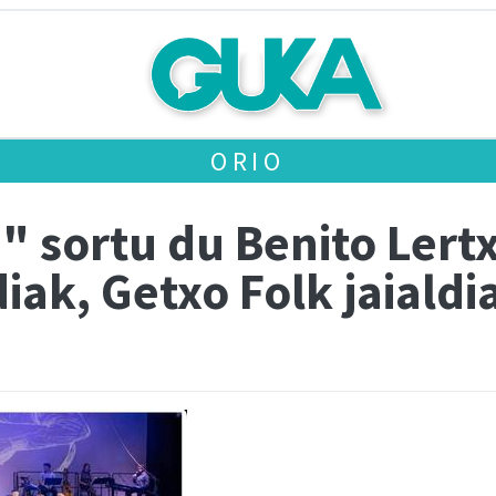
ORIO
" sortu du Benito Lert
ak, Getxo Folk jaialdi