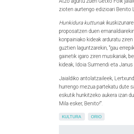
Atzo agurtu zuen Getxo Folk jaia
zioten aurtengo edizioari Benito
Hunkidura kuttunak
ikuskizunare
proposatzen duen emanaldiarekin,
konpainiako kideak arduratu ziren
guztien laguntzarekin, "gau errepi
gainetik igaro ziren musikariak, 
kideak, Idoia Surmendi eta Janus
Jaialdiko antolatzaileek, Lertxun
hurrengo mezua partekatu dute sa
eskutik hunkitzeko aukera izan d
Mila esker, Benito!".
KULTURA
ORIO