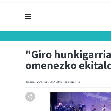
"Giro hunkigarria
omenezko ekitaldi
Julene Sorarrain
2025eko irailaren 15a