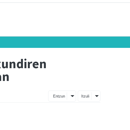
xundiren
an
Entzun
Itzuli