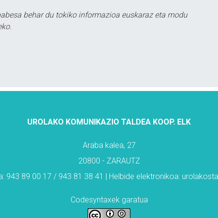
babesa behar du tokiko informazioa euskaraz eta modu
eko.
UROLAKO KOMUNIKAZIO TALDEA KOOP. ELK
Araba kalea, 27
20800 - ZARAUTZ
: 943 89 00 17 / 943 81 38 41 | Helbide elektronikoa: urolakos
Codesyntaxek garatua