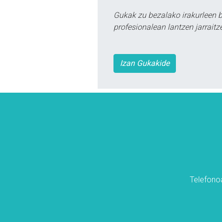
Gukak zu bezalako irakurleen 
profesionalean lantzen jarraitz
Izan Gukakide
Telefonoa