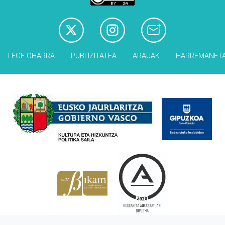
LEGE OHARRA
PUBLIZITATEA
ARAUAK
HARREMANET
Babesleak