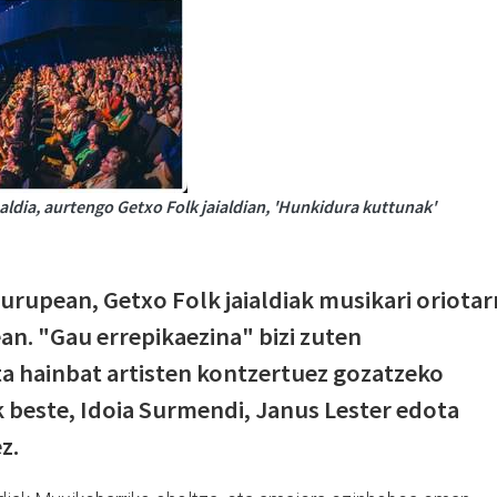
ldia, aurtengo Getxo Folk jaialdian, 'Hunkidura kuttunak'
urupean, Getxo Folk jaialdiak musikari oriotar
n. "Gau errepikaezina" bizi zuten
ta hainbat artisten kontzertuez gozatzeko
k beste, Idoia Surmendi, Janus Lester edota
z.