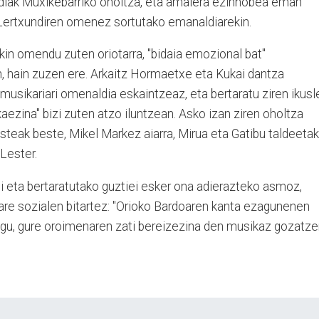
ldiak Muxikebarriko oholtza, eta amaiera ezinhobea eman
 Lertxundiren omenez sortutako emanaldiarekin.
kin omendu zuten oriotarra, "bidaia emozional bat"
 hain zuzen ere. Arkaitz Hormaetxe eta Kukai dantza
 musikariari omenaldia eskaintzeaz, eta bertaratu ziren ikusl
kaezina" bizi zuten atzo iluntzean. Asko izan ziren oholtza
besteak beste, Mikel Markez aiarra, Mirua eta Gatibu taldeeta
 Lester.
di eta bertaratutako guztiei esker ona adierazteko asmoz,
re sozialen bitartez: "Orioko Bardoaren kanta ezagunenen
ugu, gure oroimenaren zati bereizezina den musikaz gozatze