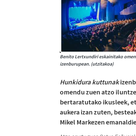
Benito Lertxundiri eskainitako omena
izenburupean. (utzitakoa)
Hunkidura kuttunak
izenb
omendu zuen atzo iluntzea
bertaratutako ikusleek, e
aukera izan zuten, bestea
Mikel Markezen emanaldie