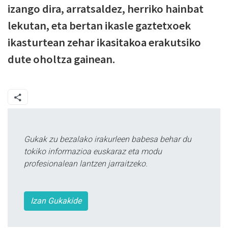
izango dira, arratsaldez, herriko hainbat
lekutan, eta bertan ikasle gaztetxoek
ikasturtean zehar ikasitakoa erakutsiko
dute oholtza gainean.
Gukak zu bezalako irakurleen babesa behar du
tokiko informazioa euskaraz eta modu
profesionalean lantzen jarraitzeko.
Izan Gukakide