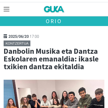
ORIO
2025/06/20
17:00
KONTZERTUA
Danbolin Musika eta Dantza
Eskolaren emanaldia: ikasle
txikien dantza ekitaldia