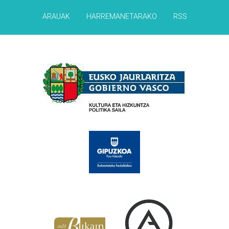
ARAUAK
HARREMANETARAKO
RSS
Babesleak