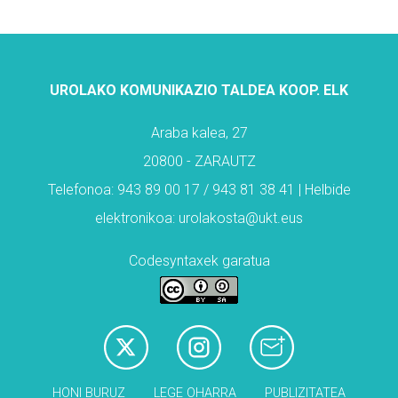
UROLAKO KOMUNIKAZIO TALDEA KOOP. ELK
Araba kalea, 27
20800 - ZARAUTZ
Telefonoa: 943 89 00 17 / 943 81 38 41 | Helbide
elektronikoa: urolakosta@ukt.eus
Codesyntaxek garatua
HONI BURUZ
LEGE OHARRA
PUBLIZITATEA