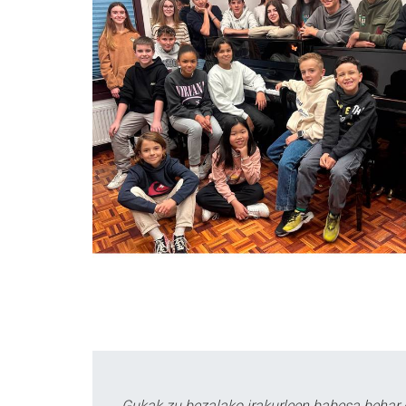
Gukak zu bezalako irakurleen babesa behar 