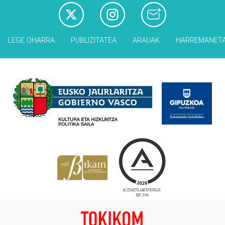
LEGE OHARRA
PUBLIZITATEA
ARAUAK
HARREMANET
Babesleak