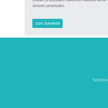
lantzen jarraitzeko.
Izan Gukakide
Telefonoa