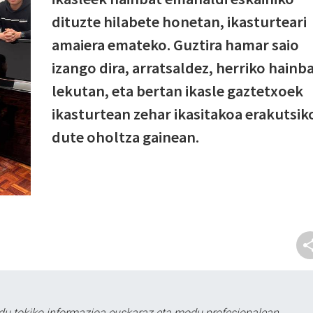
dituzte hilabete honetan, ikasturteari
amaiera emateko. Guztira hamar saio
izango dira, arratsaldez, herriko hainb
lekutan, eta bertan ikasle gaztetxoek
ikasturtean zehar ikasitakoa erakutsik
dute oholtza gainean.
du tokiko informazioa euskaraz eta modu profesionalean