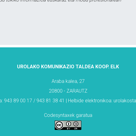
UROLAKO KOMUNIKAZIO TALDEA KOOP. ELK
Araba kalea, 27
20800 - ZARAUTZ
: 943 89 00 17 / 943 81 38 41 | Helbide elektronikoa: urolakos
Codesyntaxek garatua