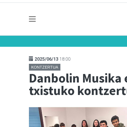
2025/06/13
18:00
KONTZERTUA
Danbolin Musika 
txistuko kontzer