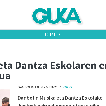
ORIO
eta Dantza Eskolaren 
tua
DANBOLIN MUSIKA ESKOLA,
ORIO
Danbolin Musika eta Dantza Eskolako
ikasleek hainbat emanaldi eskainiko