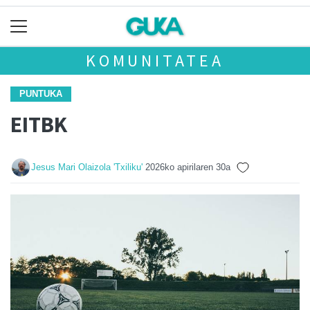
KOMUNITATEA
PUNTUKA
EITBK
Jesus Mari Olaizola 'Txiliku'
2026ko apirilaren 30a