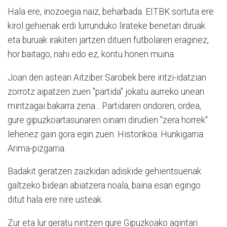
Hala ere, inozoegia naiz, beharbada. EITBK sortuta ere
kirol gehienak erdi lurrunduko lirateke benetan diruak
eta buruak irakiten jartzen dituen futbolaren eraginez,
hor baitago, nahi edo ez, kontu honen muina.
Joan den astean Aitziber Sarobek bere iritzi-idatzian
zorrotz aipatzen zuen "partida" jokatu aurreko unean
mintzagai bakarra zena... Partidaren ondoren, ordea,
gure gipuzkoartasunaren oinarri dirudien "zera horrek"
lehenez gain gora egin zuen. Historikoa. Hunkigarria.
Arima-pizgarria.
Badakit geratzen zaizkidan adiskide gehientsuenak
galtzeko bidean abiatzera noala, baina esan egingo
ditut hala ere nire usteak.
Zur eta lur geratu nintzen gure Gipuzkoako agintari