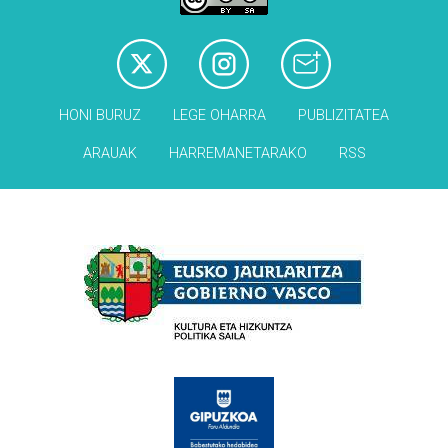
HONI BURUZ
LEGE OHARRA
PUBLIZITATEA
ARAUAK
HARREMANETARAKO
RSS
Babesleak