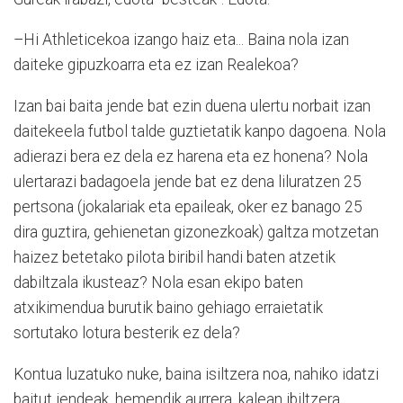
–Hi Athleticekoa izango haiz eta... Baina nola izan
daiteke gipuzkoarra eta ez izan Realekoa?
Izan bai baita jende bat ezin duena ulertu norbait izan
daitekeela futbol talde guztietatik kanpo dagoena. Nola
adierazi bera ez dela ez harena eta ez honena? Nola
ulertarazi badagoela jende bat ez dena liluratzen 25
pertsona (jokalariak eta epaileak, oker ez banago 25
dira guztira, gehienetan gizonezkoak) galtza motzetan
haizez betetako pilota biribil handi baten atzetik
dabiltzala ikusteaz? Nola esan ekipo baten
atxikimendua burutik baino gehiago erraietatik
sortutako lotura besterik ez dela?
Kontua luzatuko nuke, baina isiltzera noa, nahiko idatzi
baitut jendeak, hemendik aurrera, kalean ibiltzera