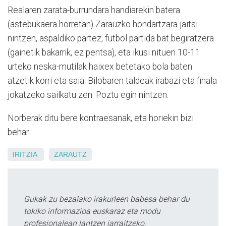
Realaren zarata-burrundara handiarekin batera
(astebukaera horretan) Zarauzko hondartzara jaitsi
nintzen, aspaldiko partez, futbol partida bat begiratzera
(gainetik bakarrik, ez pentsa), eta ikusi nituen 10-11
urteko neska-mutilak haixex betetako bola baten
atzetik korri eta saia. Bilobaren taldeak irabazi eta finala
jokatzeko sailkatu zen. Poztu egin nintzen.
Norberak ditu bere kontraesanak, eta horiekin bizi
behar...
IRITZIA
ZARAUTZ
Gukak zu bezalako irakurleen babesa behar du
tokiko informazioa euskaraz eta modu
profesionalean lantzen jarraitzeko.