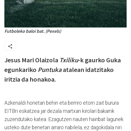
Futboleko baloi bat. (Pexels)
Jesus Mari Olaizola
Txiliku
-k gaurko Guka
egunkariko
Puntuka
atalean idatzitako
iritzia da honakoa.
Azkenaldi honetan behin eta berriro etorri zait burura
EITBri eskatzea jar dezala martxan kirolari bakarrik
zuzendutako katea. Ezagutzen nauten hainbat lagunek
usteko dute benetan arraro nabilela, ez dagokidala niri