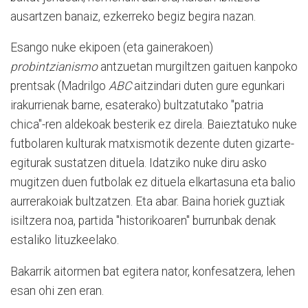
ausartzen banaiz, ezkerreko begiz begira nazan.
Esango nuke ekipoen (eta gainerakoen)
probintzianismo
antzuetan murgiltzen gaituen kanpoko
prentsak (Madrilgo
ABC
aitzindari duten gure egunkari
irakurrienak barne, esaterako) bultzatutako "patria
chica"-ren aldekoak besterik ez direla. Baieztatuko nuke
futbolaren kulturak matxismotik dezente duten gizarte-
egiturak sustatzen dituela. Idatziko nuke diru asko
mugitzen duen futbolak ez dituela elkartasuna eta balio
aurrerakoiak bultzatzen. Eta abar. Baina horiek guztiak
isiltzera noa, partida "historikoaren" burrunbak denak
estaliko lituzkeelako.
Bakarrik aitormen bat egitera nator, konfesatzera, lehen
esan ohi zen eran.