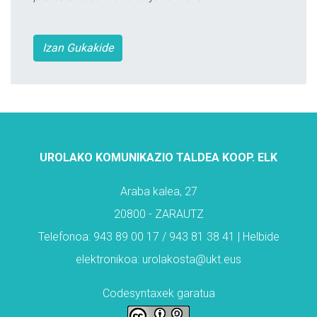
Izan Gukakide
UROLAKO KOMUNIKAZIO TALDEA KOOP. ELK
Araba kalea, 27
20800 - ZARAUTZ
Telefonoa: 943 89 00 17 / 943 81 38 41 | Helbide
elektronikoa: urolakosta@ukt.eus
Codesyntaxek garatua