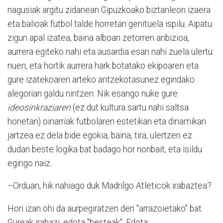
nagusiak argitu zidanean Gipuzkoako biztanleon izaera
eta balioak futbol talde horretan genituela ispilu. Aipatu
zigun apal izatea, baina alboan zetorren anbizioa,
aurrera egiteko nahi eta ausardia esan nahi zuela ulertu
nuen, eta hortik aurrera hark botatako ekipoaren eta
gure izatekoaren arteko antzekotasunez egindako
alegorian galdu nintzen. Nik esango nuke gure
ideosinkraziaren
(ez dut kultura sartu nahi saltsa
honetan) oinarriak futbolaren estetikan eta dinamikan
jartzea ez dela bide egokia, baina, tira, ulertzen ez
dudan beste logika bat badago hor nonbait, eta isildu
egingo naiz.
–Orduan, hik nahiago duk Madrilgo Atleticok irabaztea?
Hori izan ohi da aurpegiratzen den "arrazoietako" bat.
Gureak irabazi, edota "besteak". Edota: