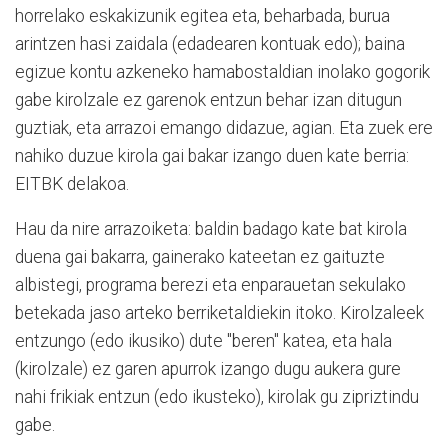
horrelako eskakizunik egitea eta, beharbada, burua
arintzen hasi zaidala (edadearen kontuak edo); baina
egizue kontu azkeneko hamabostaldian inolako gogorik
gabe kirolzale ez garenok entzun behar izan ditugun
guztiak, eta arrazoi emango didazue, agian. Eta zuek ere
nahiko duzue kirola gai bakar izango duen kate berria:
EITBK delakoa.
Hau da nire arrazoiketa: baldin badago kate bat kirola
duena gai bakarra, gainerako kateetan ez gaituzte
albistegi, programa berezi eta enparauetan sekulako
betekada jaso arteko berriketaldiekin itoko. Kirolzaleek
entzungo (edo ikusiko) dute "beren" katea, eta hala
(kirolzale) ez garen apurrok izango dugu aukera gure
nahi frikiak entzun (edo ikusteko), kirolak gu zipriztindu
gabe.