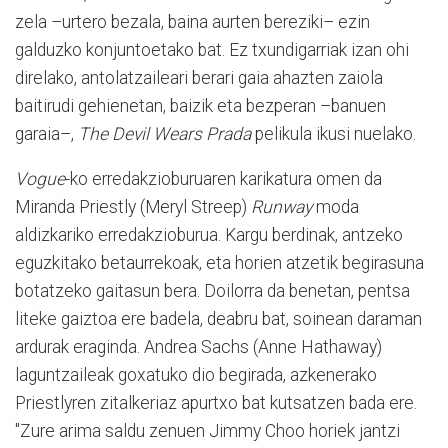
zela –urtero bezala, baina aurten bereziki– ezin
galduzko konjuntoetako bat. Ez txundigarriak izan ohi
direlako, antolatzaileari berari gaia ahazten zaiola
baitirudi gehienetan, baizik eta bezperan –banuen
garaia–,
The Devil Wears Prada
pelikula ikusi nuelako.
Vogue
-ko erredakzioburuaren karikatura omen da
Miranda Priestly (Meryl Streep)
Runway
moda
aldizkariko erredakzioburua. Kargu berdinak, antzeko
eguzkitako betaurrekoak, eta horien atzetik begirasuna
botatzeko gaitasun bera. Doilorra da benetan, pentsa
liteke gaiztoa ere badela, deabru bat, soinean daraman
ardurak eraginda. Andrea Sachs (Anne Hathaway)
laguntzaileak goxatuko dio begirada, azkenerako
Priestlyren zitalkeriaz apurtxo bat kutsatzen bada ere.
"Zure arima saldu zenuen Jimmy Choo horiek jantzi