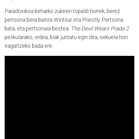
Paradoxikoa beharko zukeen topaldi horrek, berez
pertsona bera baitira Wintour eta Priestly. Pertsona
bata, eta pertsonaia bestea.
The Devil Wears Prada 2
pelikularako, ordea, biak juntatu egin dira, sekuela hori
iragartzeko bada ere.