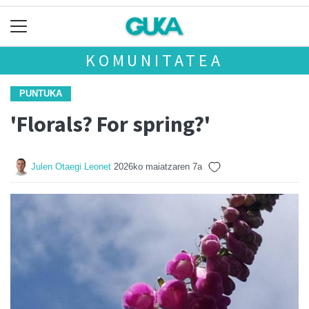
KOMUNITATEA
PUNTUKA
'Florals? For spring?'
Julen Otaegi Leonet
2026ko maiatzaren 7a