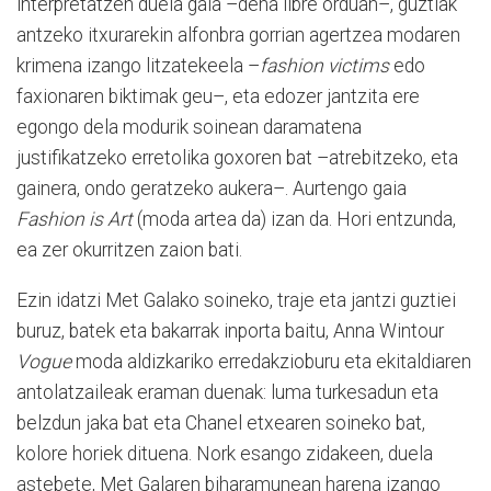
interpretatzen duela gaia –dena libre orduan–, guztiak
antzeko itxurarekin alfonbra gorrian agertzea modaren
krimena izango litzatekeela –
fashion victims
edo
faxionaren biktimak geu–, eta edozer jantzita ere
egongo dela modurik soinean daramatena
justifikatzeko erretolika goxoren bat –atrebitzeko, eta
gainera, ondo geratzeko aukera–. Aurtengo gaia
Fashion is Art
(moda artea da) izan da. Hori entzunda,
ea zer okurritzen zaion bati.
Ezin idatzi Met Galako soineko, traje eta jantzi guztiei
buruz, batek eta bakarrak inporta baitu, Anna Wintour
Vogue
moda aldizkariko erredakzioburu eta ekitaldiaren
antolatzaileak eraman duenak: luma turkesadun eta
belzdun jaka bat eta Chanel etxearen soineko bat,
kolore horiek dituena. Nork esango zidakeen, duela
astebete, Met Galaren biharamunean harena izango