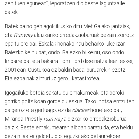
zenituen egunean", leporatzen dio beste laguntzaile
batek.
Batek baino gehiagok ikusiko ditu Met Galako jantziak,
eta
Runway
aldizkariko erredakzioburuak bezain zorrotz
epaitu ere bai. Eskalak honako hau beharko luke izan.
Baiezko keinu bat, ondo. Baiezko bi keinu, oso ondo.
Irribarre bat eta bakarra Tom Ford diseinatzaileari esker,
2001ean. Gustukoa ez baldin bada, buruarekin ezetz.
Eta ezpainak zimurtuz gero... katastrofea.
Igogailuko botoia sakatu du emakumeak, eta beroki
gorriko poltsikoan gorde du eskua. Takoi hotsa entzuten
da geroz eta gertuago; ez da
clacker
horietako bat,
Miranda Priestly
Runway
aldizkariko erredakzioburua
baizik. Beste emakumearen alboan paratu da, eta heldu
bezain laster galdetu dio, eguzkitako betaurrekoen