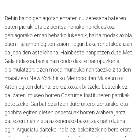
Behin baino gehiagotan ematen du zeresana bateren
baten piurak, eta ez pentsa honako honek askoz
gehiagorako eman beharko lukeenik, baina modak axola
duen –jaramon egiten zaion– egun bakarrenetakoa izan
da joan den astelehena. Hainbeste hanpatzen dute Met
Gala delakoa, baina hain ondo dakite harropuzkeria
disimulatzen, ezen moda munduko nahitaezko zita den
maiatzero New York hiriko Metropolitan Museum of
Arten egiten dutena. Berez xoxak biltzeko besterik ez
da izaten, museo horren Costume Instituteren patrikak
betetzeko. Gai bat ezartzen dute urtero, zertarako-eta
gonbita egiten dieten ospetsuak horren arabera jantz
daitezen, nahiz eta azkenerako bakoitzak nahi duena
egin. Argudiatu daiteke, nola ez, bakoitzak norbere erara