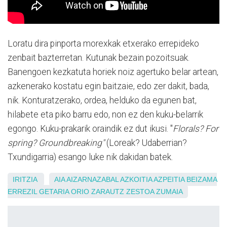
Loratu dira pinporta morexkak etxerako errepideko
zenbait bazterretan. Kutunak bezain pozoitsuak.
Banengoen kezkatuta horiek noiz agertuko belar artean,
azkenerako kostatu egin baitzaie, edo zer dakit, bada,
nik. Konturatzerako, ordea, helduko da egunen bat,
hilabete eta piko barru edo, non ez den kuku-belarrik
egongo. Kuku-prakarik oraindik ez dut ikusi. "
Florals? For
spring? Groundbreaking"
(Loreak? Udaberrian?
Txundigarria) esango luke nik dakidan batek.
IRITZIA
AIA
AIZARNAZABAL
AZKOITIA
AZPEITIA
BEIZAMA
ERREZIL
GETARIA
ORIO
ZARAUTZ
ZESTOA
ZUMAIA