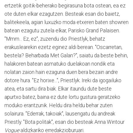
ertzetik goitik-beherako begirasuna bota ostean, ea ez
ote duten elkar ezagutzen. Besteak esan dio baietz,
balitekeela, agian luxuzko moda etxeren baten showren
batean ezagutu zutela elkar, Parisko Grand Palaisen.
"Mmm... Ez, ez", zuzendu dio Priestlyk, behatz
erakuslearekin ezetz eginez aldi berean. "Oscarretan,
bestela? Beharbada Met Galan?", saiatu da beste behin,
halakoren batean asmatuko duelakoan nondik eta
nolatan zaion hain ezaguna duen bera bezain andre
dotore hura. "Ez horixe...", Priestlyk. Ireki da igogailuko
atea, eta sartu dira biak. Elkar itaundu dute beste
apurtxo batez, baina ez dute lortu gustura geratzeko
moduko erantzunik. Heldu dira heldu behar zuten
solairura. "Ederrak, takoiak", lausengatu du andreak
Priestly. "Bota politak", esan dio besteak Anna Wintour
Vogue
aldizkariko erredakzioburuari.