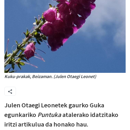
Kuku-prakak, Beizaman. (Julen Otaegi Leonet)
Julen Otaegi Leonetek gaurko Guka
egunkariko
Puntuka
atalerako idatzitako
iritzi artikulua da honako hau.