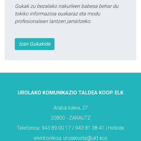
Gukak zu bezalako irakurleen babesa behar du
tokiko informazioa euskaraz eta modu
profesionalean lantzen jarraitzeko.
Izan Gukakide
UROLAKO KOMUNIKAZIO TALDEA KOOP. ELK
Araba kalea, 27
20800 - ZARAUTZ
Telefonoa: 943 89 00 17 / 943 81 38 41 | Helbide
elektronikoa: urolakosta@ukt.eus