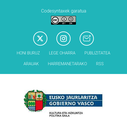
Codesyntaxek garatua
HONI BURUZ
LEGE OHARRA
PUBLIZITATEA
ARAUAK
HARREMANETARAKO
RSS
Babesleak