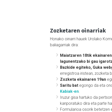
Zozketaren oinarriak
Honako oinarri hauek Urolako Komun
baliagarriak dira:
Maiatzaren 18tik ekainaren
lagunentzako bi gau igarot
Bazkide egiteko, Guka web
erregistroa iristean, zozketa
Zozketa ekainaren 19an
egi
Saritu bat
egongo da eta ond
Kabiak-en
.
Iruzur gisa hartuko da pertson
kanporatuko dira eta parte ha
Formularioa osorik betetzen 