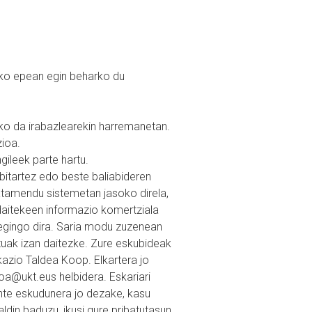
ko epean egin beharko du
iko da irabazlearekin harremanetan.
zioa.
ileek parte hartu.
bitartez edo beste baliabideren
tamendu sistemetan jasoko direla,
daitekeen informazio komertziala
u egingo dira. Saria modu zuzenean
uak izan daitezke. Zure eskubideak
azio Taldea Koop. Elkartera jo
oa@ukt.eus helbidera. Eskariari
nte eskudunera jo dezake, kasu
in baduzu, ikusi gure pribatutasun