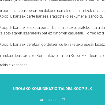
 parte hartzeak berarekin dakar oinarriak eta baldintzak onartz
oop. Elkarteak parte hartzea eragozteko eskumena izango du, b
.
Koop. Elkarteak zozketa bertan behera uzteko, eteteko eta al
ta zozketaren izaerarekin bat ez datorren kasuetan. Horrek ez di
Koop. Elkarteak beretzat gordetzen du lehiaketako epeak luza
.
n eskubideak Urolako Komunikazio Taldea Koop. Elkartearenak 
ekin elkarlanean.
UROLAKO KOMUNIKAZIO TALDEA KOOP. ELK
Araba kalea, 27