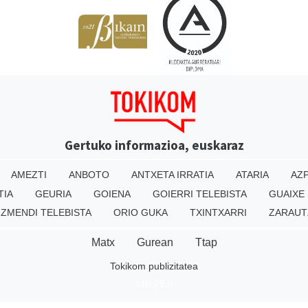
Gertuko informazioa, euskaraz
AMEZTI
ANBOTO
ANTXETA IRRATIA
ATARIA
AZP
TIA
GEURIA
GOIENA
GOIERRI TELEBISTA
GUAIXE
IZMENDI TELEBISTA
ORIO GUKA
TXINTXARRI
ZARAUT
Matx
Gurean
Ttap
Tokikom publizitatea
v16.25.0