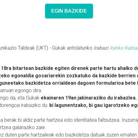
EGIN BAZKIDE
ikazio Taldeak (UKT) - Gukak antolaturiko
Irabazi
Iratiko Kabia
 18ra bitartean bazkide egiten direnek parte hartu ahalko 
zeko egonaldia gosariarekin zozkatuko da bazkide berrien 
guneetako bazkidetza orrialdean dagoen formularioa bete 
 barruan egongo dira.
ngo da, eta Gukak
ekainaren 19an jakinaraziko du irabazlea.
orengoa irabaziko du:
bi lagunentzako, bi gau igarotzeko eg
a berak bi aldiz parte hartzea edo identitatea faltsutzea. Iruzurr
rtzea galaraziko zaie.
ez duten parte hartzaileak edo bazkidetza datuak zuzen ematen 