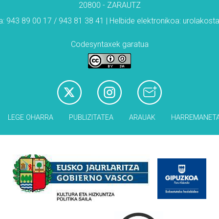
20800 - ZARAUTZ
: 943 89 00 17 / 943 81 38 41 | Helbide elektronikoa: urolakos
Codesyntaxek garatua
LEGE OHARRA
PUBLIZITATEA
ARAUAK
HARREMANET
Babesleak