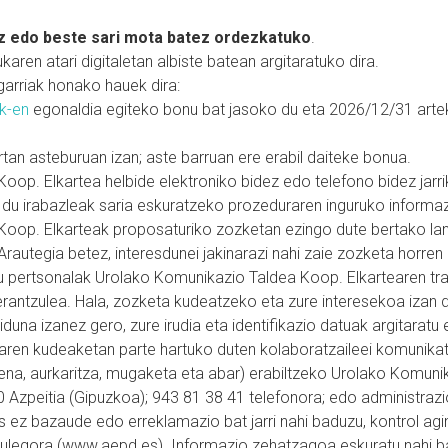
ruz edo beste sari mota batez ordezkatuko
.
aren atari digitaletan albiste batean argitaratuko dira.
ugarriak honako hauek dira:
ak-en
egonaldia egiteko bonu bat jasoko du eta 2026/12/31 arte
tan asteburuan izan; aste barruan ere erabil daiteke bonua.
op. Elkartea helbide elektroniko bidez edo telefono bidez jarr
du irabazleak saria eskuratzeko prozeduraren inguruko informa
oop. Elkarteak proposaturiko zozketan ezingo dute bertako lang
autegia betez, interesdunei jakinarazi nahi zaie zozketa horren 
 pertsonalak Urolako Komunikazio Taldea Koop. Elkartearen tra
rantzulea. Hala, zozketa kudeatzeko eta zure interesekoa izan 
riduna izanez gero, zure irudia eta identifikazio datuak argitarat
aren kudeaketan parte hartuko duten kolaboratzaileei komunikat
ena, aurkaritza, mugaketa eta abar) erabiltzeko Urolako Komunik
Azpeitia (Gipuzkoa); 943 81 38 41 telefonora; edo administrazi
ez bazaude edo erreklamazio bat jarri nahi baduzu, kontrol agi
legora (www.aepd.es). Informazio zehatzagoa eskuratu nahi bald