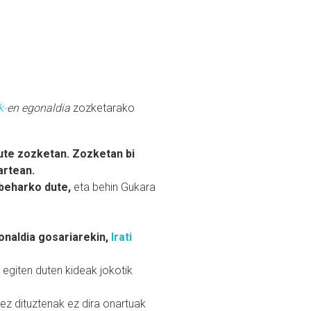
k-
en egonaldia
zozketarako
dute zozketan. Zozketan bi
artean.
beharko dute,
eta behin Gukara
onaldia gosariarekin,
Irati
a egiten duten kideak jokotik
ez dituztenak ez dira onartuak