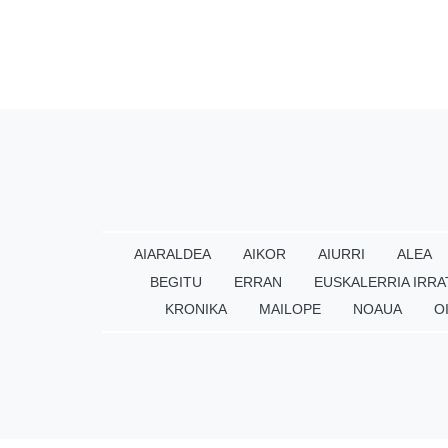
AIARALDEA
AIKOR
AIURRI
ALEA
BEGITU
ERRAN
EUSKALERRIA IRRA
KRONIKA
MAILOPE
NOAUA
O