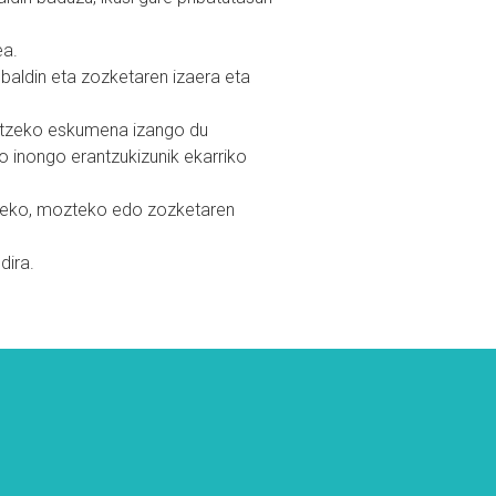
ea.
aldin eta zozketaren izaera eta
datzeko eskumena izango du
o inongo erantzukizunik ekarriko
tzeko, mozteko edo zozketaren
dira.