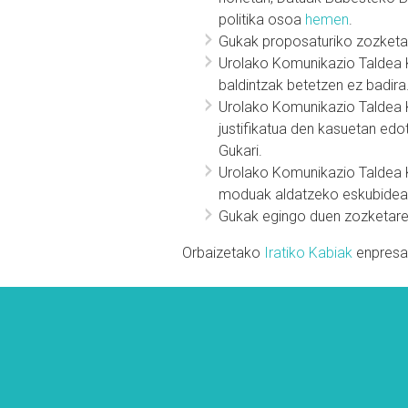
politika osoa
hemen
.
Gukak proposaturiko zozketan
Urolako Komunikazio Taldea K
baldintzak betetzen ez badira
Urolako Komunikazio Taldea 
justifikatua den kasuetan edo
Gukari.
Urolako Komunikazio Taldea 
moduak aldatzeko eskubidea
Gukak egingo duen zozketare
Orbaizetako
Iratiko Kabiak
enpresar