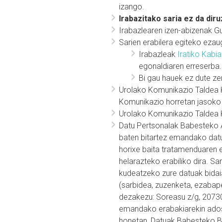
izango.
Irabazitako saria ez da di
Irabazlearen izen-abizenak Guk
Sarien erabilera egiteko eza
Irabazleak
Iratiko Kabi
egonaldiaren erreserba.
Bi gau hauek ez dute zer
Urolako Komunikazio Taldea Ko
Komunikazio horretan jasoko 
Urolako Komunikazio Taldea K
Datu Pertsonalak Babesteko Ar
baten bitartez emandako datu
horixe baita tratamenduaren e
helarazteko erabiliko dira. Sa
kudeatzeko zure datuak bidai
(sarbidea, zuzenketa, ezabap
dezakezu: Soreasu z/g, 20730 
emandako erabakiarekin ados 
honetan, Datuak Babesteko Bu