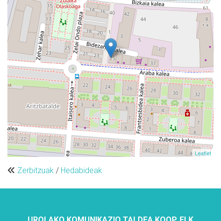
Leaflet
Zerbitzuak
/
Hedabideak
UROLAKO KOMUNIKAZIO TALDEA KOOP. ELK