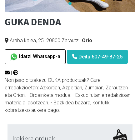
GUKA DENDA
Araba kalea, 25. 20800 Zarautz
,
Orio
Idatzi Whatsapp-a
Deitu 607-49-87-25
|
Non jaso ditzakezu GUKA produktuak? Gure
erredakzioetan: Azkoitian, Azpeitian, Zumaian, Zarautzen
eta Orion. Ordainketa modua: - Eskudirutan erredakzioan
materiala jasotzean. - Bazkidea bazara, kontutik
kobratzeko aukera dago.
Irekiera orduak