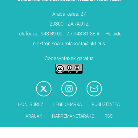
Araba kalea, 27
20800 - ZARAUTZ
Telefonoa: 943 89 00 17 / 943 81 38 41 | Helbide
elektronikoa: urolakosta@ukt.eus
Codesyntaxek garatua
HONI BURUZ
LEGE OHARRA
PUBLIZITATEA
ARAUAK
HARREMANETARAKO
RSS
Babesleak