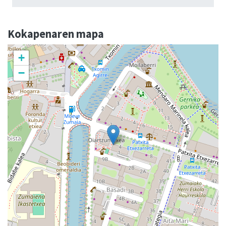
Kokapenaren mapa
+
−