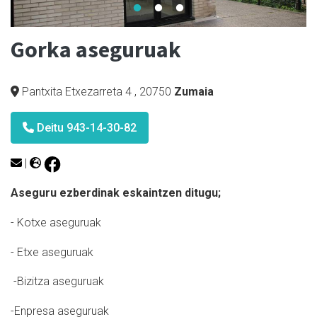
Gorka aseguruak
Pantxita Etxezarreta 4
,
20750
Zumaia
Deitu 943-14-30-82
|
Aseguru ezberdinak eskaintzen ditugu;
- Kotxe aseguruak
- Etxe aseguruak
-Bizitza aseguruak
-Enpresa aseguruak