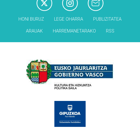
HONI BURUZ
LEGE OHARRA
PUBLIZITATEA
ARAUAK
HARREMANETARAKO
RSS
Babesleak