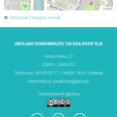
Leaflet
Zerbitzuak
/
Aseguru etxeak
UROLAKO KOMUNIKAZIO TALDEA KOOP. ELK
Araba kalea, 27
20800 - ZARAUTZ
Telefonoa: 943 89 00 17 / 943 81 38 41 | Helbide
elektronikoa: urolakosta@ukt.eus
Codesyntaxek garatua