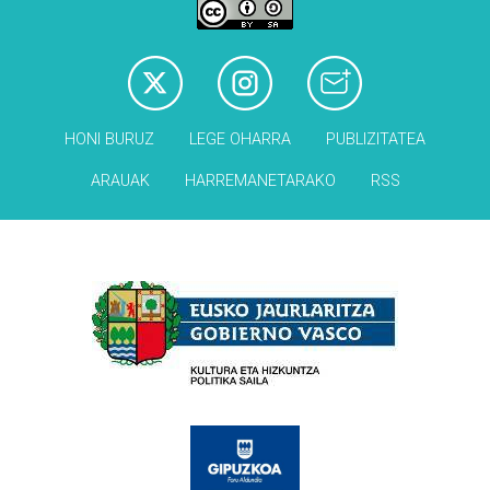
HONI BURUZ
LEGE OHARRA
PUBLIZITATEA
ARAUAK
HARREMANETARAKO
RSS
Babesleak