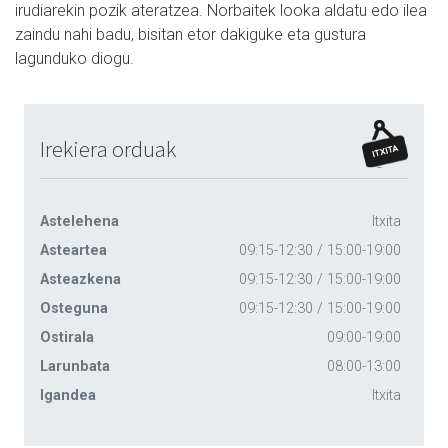
irudiarekin pozik ateratzea. Norbaitek looka aldatu edo ilea
zaindu nahi badu, bisitan etor dakiguke eta gustura
lagunduko diogu.
Irekiera orduak
Astelehena
Itxita
Asteartea
09:15-12:30 / 15:00-19:00
Asteazkena
09:15-12:30 / 15:00-19:00
Osteguna
09:15-12:30 / 15:00-19:00
Ostirala
09:00-19:00
Larunbata
08:00-13:00
Igandea
Itxita