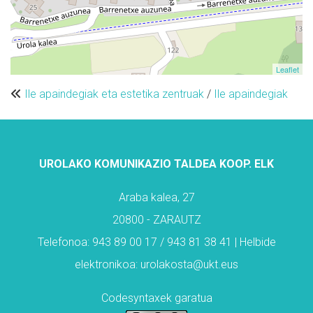
Leaflet
Ile apaindegiak eta estetika zentruak
/
Ile apaindegiak
UROLAKO KOMUNIKAZIO TALDEA KOOP. ELK
Araba kalea, 27
20800 - ZARAUTZ
Telefonoa: 943 89 00 17 / 943 81 38 41 | Helbide
elektronikoa: urolakosta@ukt.eus
Codesyntaxek garatua