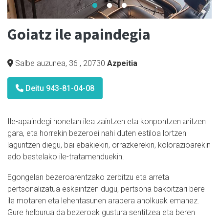
Goiatz ile apaindegia
Salbe auzunea, 36
,
20730
Azpeitia
Deitu 943-81-04-08
Ile-apaindegi honetan ilea zaintzen eta konpontzen aritzen
gara, eta horrekin bezeroei nahi duten estiloa lortzen
laguntzen diegu, bai ebakiekin, orrazkerekin, kolorazioarekin
edo bestelako ile-tratamenduekin.
Egongelan bezeroarentzako zerbitzu eta arreta
pertsonalizatua eskaintzen dugu, pertsona bakoitzari bere
ile motaren eta lehentasunen arabera aholkuak emanez.
Gure helburua da bezeroak gustura sentitzea eta beren