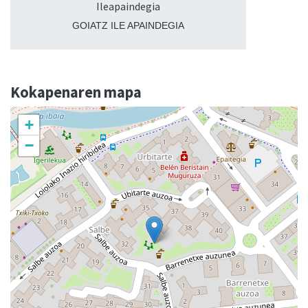
Ileapaindegia
GOIATZ ILE APAINDEGIA
Kokapenaren mapa
+
−