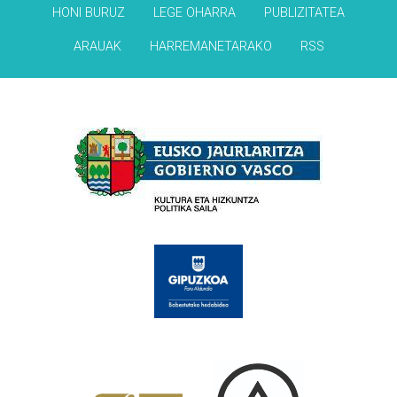
HONI BURUZ
LEGE OHARRA
PUBLIZITATEA
ARAUAK
HARREMANETARAKO
RSS
Babesleak