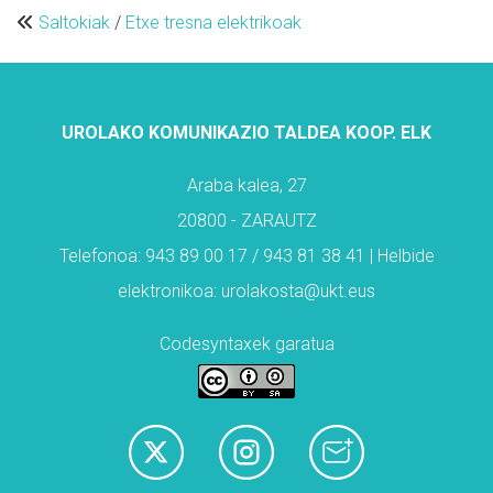
Saltokiak
/
Etxe tresna elektrikoak
UROLAKO KOMUNIKAZIO TALDEA KOOP. ELK
Araba kalea, 27
20800 - ZARAUTZ
Telefonoa: 943 89 00 17 / 943 81 38 41 | Helbide
elektronikoa: urolakosta@ukt.eus
Codesyntaxek garatua