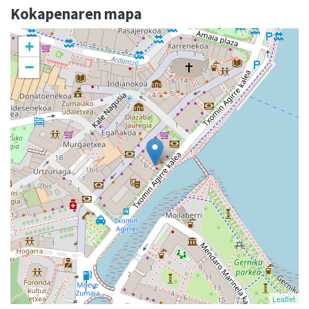
Kokapenaren mapa
+
−
Leaflet