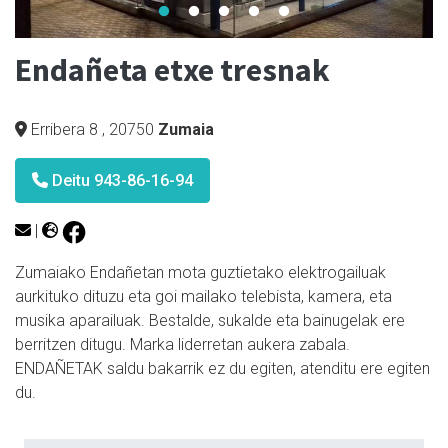
Endañeta etxe tresnak
Erribera 8
,
20750
Zumaia
Deitu 943-86-16-94
|
Zumaiako Endañetan mota guztietako elektrogailuak
aurkituko dituzu eta goi mailako telebista, kamera, eta
musika aparailuak. Bestalde, sukalde eta bainugelak ere
berritzen ditugu. Marka liderretan aukera zabala.
ENDAÑETAK saldu bakarrik ez du egiten, atenditu ere egiten
du.