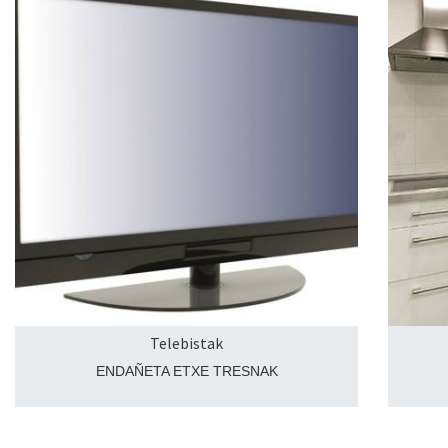
Telebistak
ENDAÑETA ETXE TRESNAK