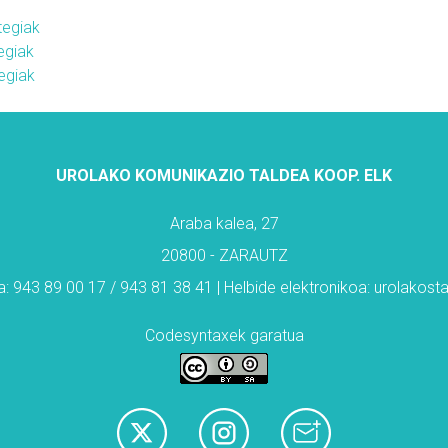
egiak
egiak
egiak
UROLAKO KOMUNIKAZIO TALDEA KOOP. ELK
Araba kalea, 27
20800 - ZARAUTZ
: 943 89 00 17 / 943 81 38 41 | Helbide elektronikoa: urolakos
Codesyntaxek garatua