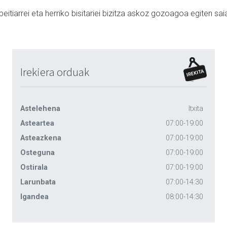
itiarrei eta herriko bisitariei bizitza askoz gozoagoa egiten sai
Irekiera orduak
Astelehena
Itxita
Asteartea
07:00-19:00
Asteazkena
07:00-19:00
Osteguna
07:00-19:00
Ostirala
07:00-19:00
Larunbata
07:00-14:30
Igandea
08:00-14:30