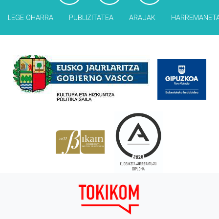
LEGE OHARRA
PUBLIZITATEA
ARAUAK
HARREMANET
Babesleak