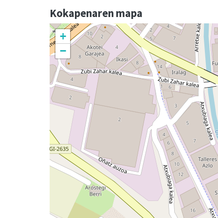
Kokapenaren mapa
+
−