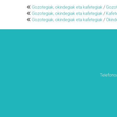
Gozotegiak, okindegiak eta kafetegiak
/
Gozot
Gozotegiak, okindegiak eta kafetegiak
/
Kafet
Gozotegiak, okindegiak eta kafetegiak
/
Okind
Telefonoa