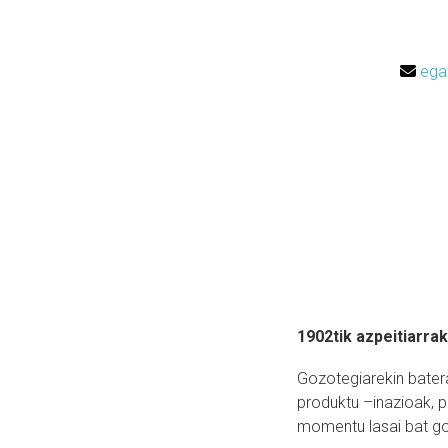
ega
1902tik azpeitiarra
Gozotegiarekin bater
produktu –inazioak, pa
momentu lasai bat go