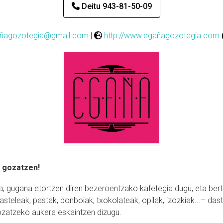
Deitu 943-81-50-09
ñagozotegia@gmail.com
|
http://www.egañagozotegia.com
k gozatzen!
a, gugana etortzen diren bezeroentzako kafetegia dugu, eta bert
steleak, pastak, bonboiak, txokolateak, opilak, izozkiak...– dast
zatzeko aukera eskaintzen dizugu.