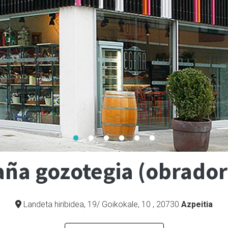
aña gozotegia (obrador
Landeta hiribidea, 19/ Goikokale, 10
,
20730
Azpeitia