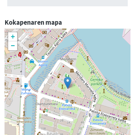
Kokapenaren mapa
+
−