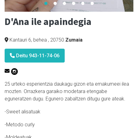
D'Ana ile apaindegia
Kantauri 6, behea
,
20750
Zumaia
Deitu 943-11-74-06
25 urteko esperientzia daukagu gizon eta emakumeei ilea
mozten. Orrazkera garaiko modetara etengabe
eguneratzen dugu. Egunero zabaltzen ditugu gure ateak.
-Sweet alisatuak
-Metodo curly
-Moldeatuak