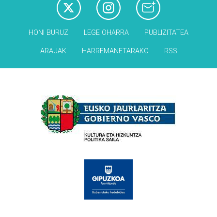
HONI BURUZ
LEGE OHARRA
PUBLIZITATEA
ARAUAK
HARREMANETARAKO
RSS
Babesleak