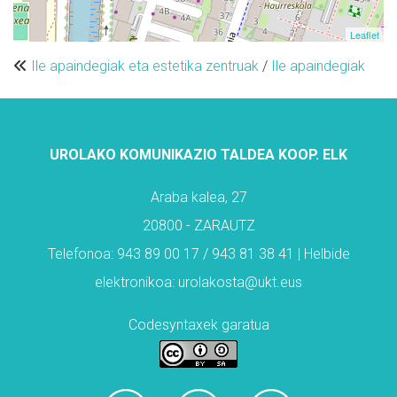
Leaflet
Ile apaindegiak eta estetika zentruak
/
Ile apaindegiak
UROLAKO KOMUNIKAZIO TALDEA KOOP. ELK
Araba kalea, 27
20800 - ZARAUTZ
Telefonoa: 943 89 00 17 / 943 81 38 41 | Helbide
elektronikoa: urolakosta@ukt.eus
Codesyntaxek garatua