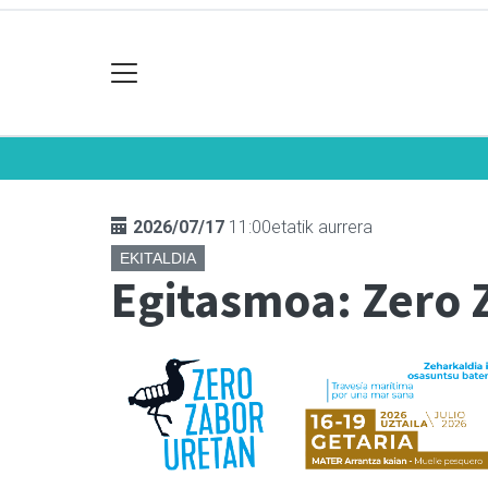
2026/07/17
11:00etatik aurrera
EKITALDIA
Egitasmoa: Zero 