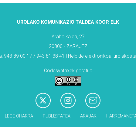
UROLAKO KOMUNIKAZIO TALDEA KOOP. ELK
Araba kalea, 27
20800 - ZARAUTZ
: 943 89 00 17 / 943 81 38 41 | Helbide elektronikoa: urolakos
Codesyntaxek garatua
LEGE OHARRA
PUBLIZITATEA
ARAUAK
HARREMANET
Babesleak