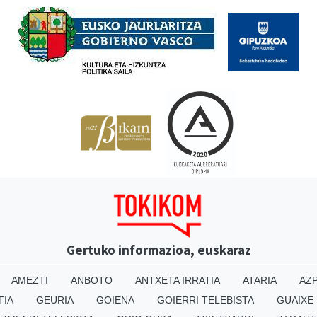
Gertuko informazioa, euskaraz
AMEZTI
ANBOTO
ANTXETA IRRATIA
ATARIA
AZP
TIA
GEURIA
GOIENA
GOIERRI TELEBISTA
GUAIXE