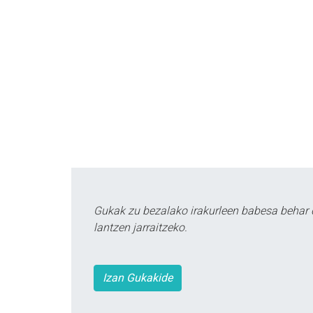
Gukak zu bezalako irakurleen babesa behar 
lantzen jarraitzeko.
Izan Gukakide