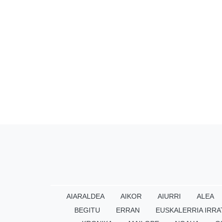
AIARALDEA
AIKOR
AIURRI
ALEA
BEGITU
ERRAN
EUSKALERRIA IRRA