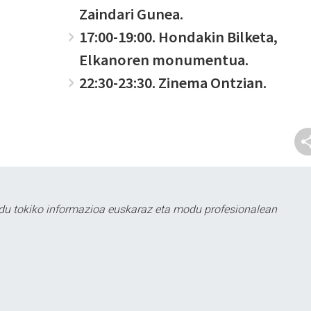
Zaindari Gunea.
17:00-19:00. Hondakin Bilketa,
Elkanoren monumentua.
22:30-23:30. Zinema Ontzian.
du tokiko informazioa euskaraz eta modu profesionalean