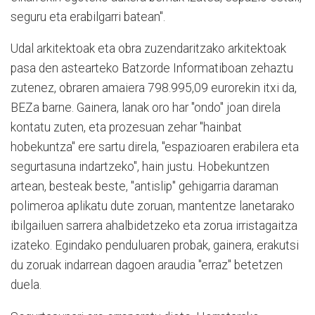
seguru eta erabilgarri batean".
Udal arkitektoak eta obra zuzendaritzako arkitektoak
pasa den astearteko Batzorde Informatiboan zehaztu
zutenez, obraren amaiera 798.995,09 eurorekin itxi da,
BEZa barne. Gainera, lanak oro har "ondo" joan direla
kontatu zuten, eta prozesuan zehar "hainbat
hobekuntza" ere sartu direla, "espazioaren erabilera eta
segurtasuna indartzeko", hain justu. Hobekuntzen
artean, besteak beste, "antislip" gehigarria daraman
polimeroa aplikatu dute zoruan, mantentze lanetarako
ibilgailuen sarrera ahalbidetzeko eta zorua irristagaitza
izateko. Egindako penduluaren probak, gainera, erakutsi
du zoruak indarrean dagoen araudia "erraz" betetzen
duela.