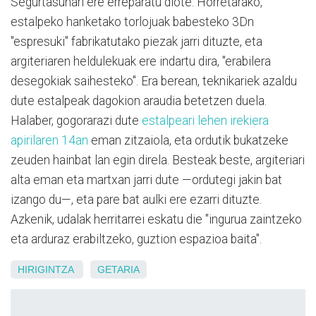
Segurtasunari ere erreparatu diote. Horretarako,
estalpeko hanketako torlojuak babesteko 3Dn
"espresuki" fabrikatutako piezak jarri dituzte, eta
argiteriaren heldulekuak ere indartu dira, "erabilera
desegokiak saihesteko". Era berean, teknikariek azaldu
dute estalpeak dagokion araudia betetzen duela.
Halaber, gogorarazi dute
estalpeari lehen irekiera
apirilaren 14an
eman zitzaiola, eta ordutik bukatzeke
zeuden hainbat lan egin direla. Besteak beste, argiteriari
alta eman eta martxan jarri dute —ordutegi jakin bat
izango du—, eta pare bat aulki ere ezarri dituzte.
Azkenik, udalak herritarrei eskatu die "ingurua zaintzeko
eta arduraz erabiltzeko, guztion espazioa baita".
HIRIGINTZA
GETARIA