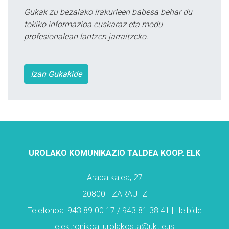
Gukak zu bezalako irakurleen babesa behar du
tokiko informazioa euskaraz eta modu
profesionalean lantzen jarraitzeko.
Izan Gukakide
UROLAKO KOMUNIKAZIO TALDEA KOOP. ELK
Araba kalea, 27
20800 - ZARAUTZ
Telefonoa: 943 89 00 17 / 943 81 38 41 | Helbide
elektronikoa: urolakosta@ukt.eus