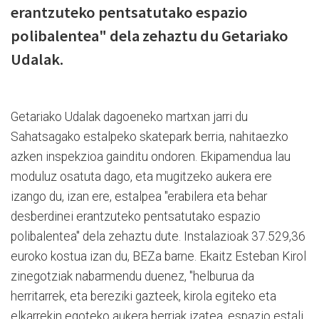
erantzuteko pentsatutako espazio
polibalentea" dela zehaztu du Getariako
Udalak.
Getariako Udalak dagoeneko martxan jarri du
Sahatsagako estalpeko skatepark berria, nahitaezko
azken inspekzioa gainditu ondoren. Ekipamendua lau
moduluz osatuta dago, eta mugitzeko aukera ere
izango du, izan ere, estalpea "erabilera eta behar
desberdinei erantzuteko pentsatutako espazio
polibalentea" dela zehaztu dute. Instalazioak 37.529,36
euroko kostua izan du, BEZa barne. Ekaitz Esteban Kirol
zinegotziak nabarmendu duenez, "helburua da
herritarrek, eta bereziki gazteek, kirola egiteko eta
elkarrekin egoteko aukera berriak izatea, espazio estali,