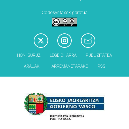
Codesyntaxek garatua
HONI BURUZ
LEGE OHARRA
PUBLIZITATEA
ARAUAK
HARREMANETARAKO
RSS
Babesleak