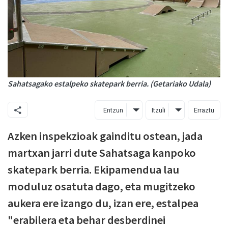
Sahatsagako estalpeko skatepark berria. (Getariako Udala)
Entzun
Itzuli
Erraztu
Azken inspekzioak gainditu ostean, jada
martxan jarri dute Sahatsaga kanpoko
skatepark berria. Ekipamendua lau
moduluz osatuta dago, eta mugitzeko
aukera ere izango du, izan ere, estalpea
"erabilera eta behar desberdinei