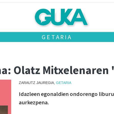
GETARIA
: Olatz Mitxelenaren '
ZARAUTZ JAUREGIA,
GETARIA
Idazleen egonaldien ondorengo liburu
aurkezpena.