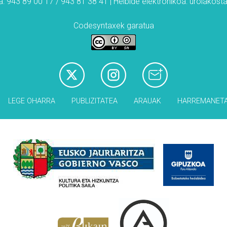
: 943 89 00 17 / 943 81 38 41 | Helbide elektronikoa: urolakos
Codesyntaxek garatua
LEGE OHARRA
PUBLIZITATEA
ARAUAK
HARREMANET
Babesleak