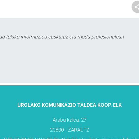
du tokiko informazioa euskaraz eta modu profesionalean
UROLAKO KOMUNIKAZIO TALDEA KOOP. ELK
Araba kalea, 27
20800 - ZARAUTZ