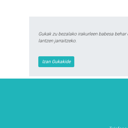
Gukak zu bezalako irakurleen babesa behar 
lantzen jarraitzeko.
Izan Gukakide