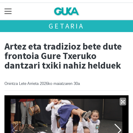
GETARIA
Artez eta tradizioz bete dute
frontoia Gure Txeruko
dantzari txiki nahiz helduek
Onintza Lete Arrieta
2026ko maiatzaren 30a