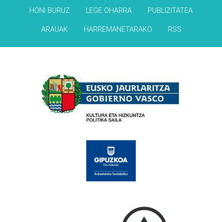
HONI BURUZ
LEGE OHARRA
PUBLIZITATEA
ARAUAK
HARREMANETARAKO
RSS
Babesleak