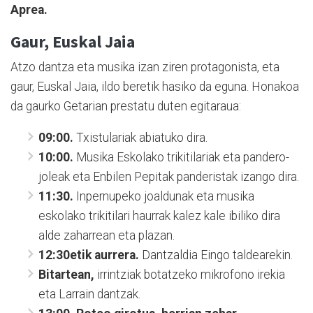
Aprea.
Gaur, Euskal Jaia
Atzo dantza eta musika izan ziren protagonista, eta
gaur, Euskal Jaia, ildo beretik hasiko da eguna. Honakoa
da gaurko Getarian prestatu duten egitaraua:
09:00.
Txistulariak abiatuko dira.
10:00.
Musika Eskolako trikitilariak eta pandero-
joleak eta Enbilen Pepitak panderistak izango dira.
11:30.
Inpernupeko joaldunak eta musika
eskolako trikitilari haurrak kalez kale ibiliko dira
alde zaharrean eta plazan.
12:30etik aurrera.
Dantzaldia Eingo taldearekin.
Bitartean,
irrintziak botatzeko mikrofono irekia
eta Larrain dantzak.