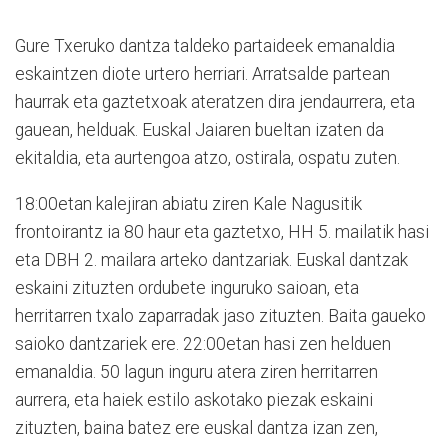
Gure Txeruko dantza taldeko partaideek emanaldia
eskaintzen diote urtero herriari. Arratsalde partean
haurrak eta gaztetxoak ateratzen dira jendaurrera, eta
gauean, helduak. Euskal Jaiaren bueltan izaten da
ekitaldia, eta aurtengoa atzo, ostirala, ospatu zuten.
18:00etan kalejiran abiatu ziren Kale Nagusitik
frontoirantz ia 80 haur eta gaztetxo, HH 5. mailatik hasi
eta DBH 2. mailara arteko dantzariak. Euskal dantzak
eskaini zituzten ordubete inguruko saioan, eta
herritarren txalo zaparradak jaso zituzten. Baita gaueko
saioko dantzariek ere. 22:00etan hasi zen helduen
emanaldia. 50 lagun inguru atera ziren herritarren
aurrera, eta haiek estilo askotako piezak eskaini
zituzten, baina batez ere euskal dantza izan zen,