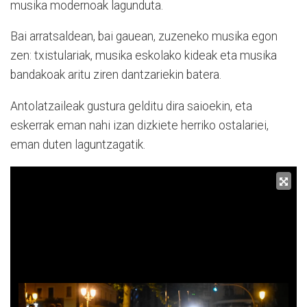
musika modernoak lagunduta.
Bai arratsaldean, bai gauean, zuzeneko musika egon
zen: txistulariak, musika eskolako kideak eta musika
bandakoak aritu ziren dantzariekin batera.
Antolatzaileak gustura gelditu dira saioekin, eta
eskerrak eman nahi izan dizkiete herriko ostalariei,
eman duten laguntzagatik.