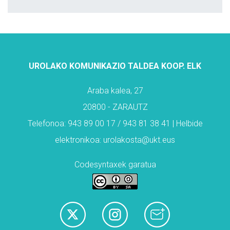
UROLAKO KOMUNIKAZIO TALDEA KOOP. ELK
Araba kalea, 27
20800 - ZARAUTZ
Telefonoa: 943 89 00 17 / 943 81 38 41 | Helbide
elektronikoa: urolakosta@ukt.eus
Codesyntaxek garatua