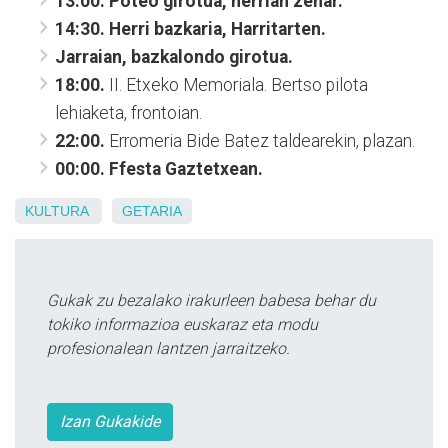
13:00. Poteo girotua, herrian zehar.
14:30. Herri bazkaria, Harritarten.
Jarraian, bazkalondo girotua.
18:00.
II. Etxeko Memoriala. Bertso pilota
lehiaketa, frontoian.
22:00.
Erromeria Bide Batez taldearekin, plazan.
00:00. Ffesta Gaztetxean.
KULTURA
GETARIA
Gukak zu bezalako irakurleen babesa behar du
tokiko informazioa euskaraz eta modu
profesionalean lantzen jarraitzeko.
Izan Gukakide