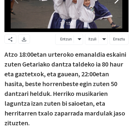
Entzun
Itzuli
Erraztu
Atzo 18:00etan urteroko emanaldia eskaini
zuten Getariako dantza taldeko ia 80 haur
eta gaztetxok, eta gauean, 22:00etan
hasita, beste horrenbeste egin zuten 50
dantzari helduk. Herriko musikarien
laguntza izan zuten bi saioetan, eta
herritarren txalo zaparrada mardulak jaso
zituzten.