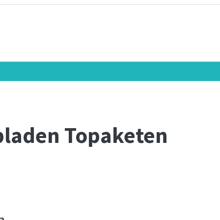
nbladen Topaketen
a