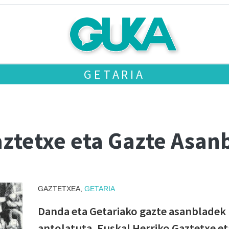
GETARIA
aztetxe eta Gazte Asa
GAZTETXEA,
GETARIA
Danda eta Getariako gazte asanbladek
antolatuta, Euskal Herriko Gaztetxe et