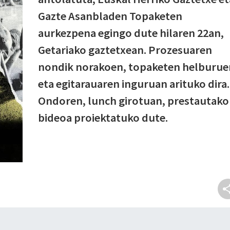
Gazte Asanbladen Topaketen
aurkezpena egingo dute hilaren 22an,
Getariako gaztetxean. Prozesuaren
nondik norakoen, topaketen helburue
eta egitarauaren inguruan arituko dira.
Ondoren, lunch girotuan, prestautako
bideoa proiektatuko dute.