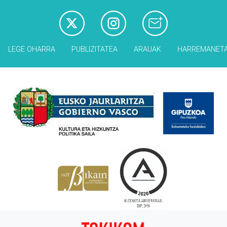
LEGE OHARRA
PUBLIZITATEA
ARAUAK
HARREMANET
Babesleak