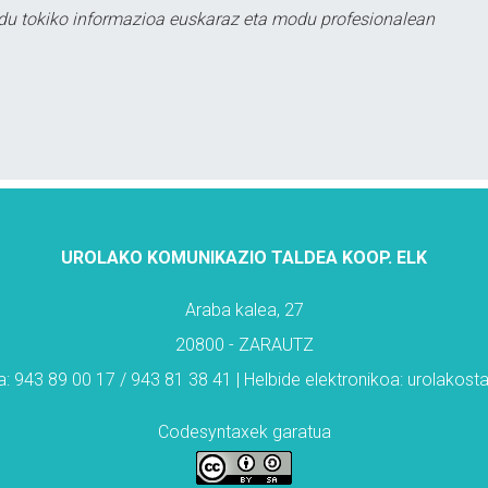
du tokiko informazioa euskaraz eta modu profesionalean
UROLAKO KOMUNIKAZIO TALDEA KOOP. ELK
Araba kalea, 27
20800 - ZARAUTZ
: 943 89 00 17 / 943 81 38 41 | Helbide elektronikoa: urolakos
Codesyntaxek garatua