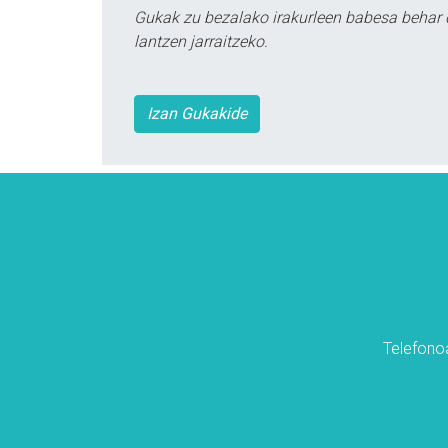
Gukak zu bezalako irakurleen babesa behar 
lantzen jarraitzeko.
Izan Gukakide
Telefonoa