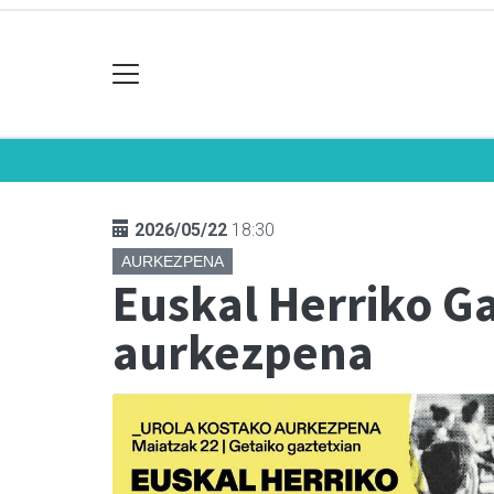
2026/05/22
18:30
AURKEZPENA
Euskal Herriko G
aurkezpena