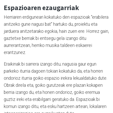
Espazioaren ezaugarriak
Herriaren erdigunean kokatuko den espazioak "erabilera
anitzeko gune nagusi bat" hartuko du, proiektu eta
jarduera anitzetarako egokia, hain zuen ere. Horrez gain,
gaztetxe berriak bi entsegu gela izango ditu
aurrerantzean, herriko musika taldeen eskaerei
erantzunez.
Eraikinak bi sarrera izango ditu; nagusia gaur egun
parkeko iturria dagoen tokian kokatuko da, eta horren
ondorioz iturria goiko espazio irekira lekualdatuko dute.
Obrak direla eta, goiko gurutzeak ere plazan kokapen
berria izango du, eta honen ondorioz, goiko eremua
guztiz ireki eta erabilgarri geratuko da. Espazioak bi
komun izango ditu, eta esku hartzeen artean, lokalaren