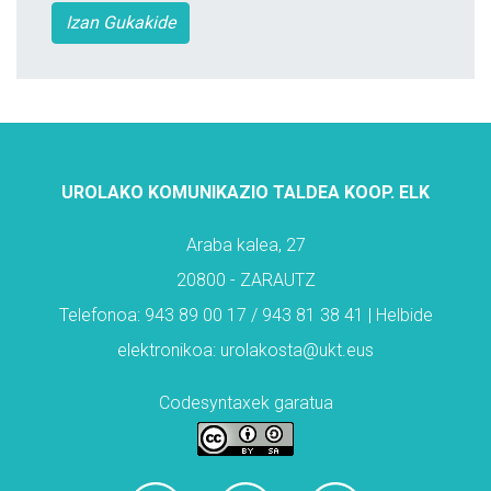
Izan Gukakide
UROLAKO KOMUNIKAZIO TALDEA KOOP. ELK
Araba kalea, 27
20800 - ZARAUTZ
Telefonoa: 943 89 00 17 / 943 81 38 41 | Helbide
elektronikoa: urolakosta@ukt.eus
Codesyntaxek garatua