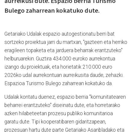
aurreikusi dute. Espazio berria Turismo
Bulego zaharrean kokatuko dute.
Getariako Udalak espazio autogestionatu berri bat
sortzeko proiektua jarri du martxan, "gazteen eta herriko
eragileen topaketa eta jarduera beharrak erantzuteko"
helburuarekin. Guztira 434.000 euroko aurrekontua
izango du proiektuak, eta horietatik 210.000 euro
2026ko udal aurrekontuan aurreikusita daude, zehazki.
Espazioa Turismo Bulego zaharrean kokatuko da.
Udalak kontatu duenez, espazio berria "komunitatearen
beharrei erantzuteko" diseinatu dute, eta horretarako
azken hilabeteetan prozesu publiko komunitarioa
garatu dute. Tipi kooperatibaren gidaritzapean,
prozesuan hartu dute parte Getariako Asanbladako eta