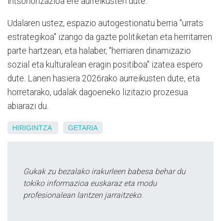
intsonorizazioa ere aurreikusten dute.
Udalaren ustez, espazio autogestionatu berria "urrats
estrategikoa" izango da gazte politiketan eta herritarren
parte hartzean, eta halaber, "herriaren dinamizazio
sozial eta kulturalean eragin positiboa" izatea espero
dute. Lanen hasiera 2026rako aurreikusten dute, eta
horretarako, udalak dagoeneko lizitazio prozesua
abiarazi du.
HIRIGINTZA
GETARIA
Gukak zu bezalako irakurleen babesa behar du
tokiko informazioa euskaraz eta modu
profesionalean lantzen jarraitzeko.