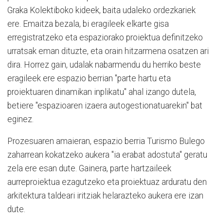
Graka Kolektiboko kideek, baita udaleko ordezkariek
ere. Emaitza bezala, bi eragileek elkarte gisa
erregistratzeko eta espaziorako proiektua definitzeko
urratsak eman dituzte, eta orain hitzarmena osatzen ari
dira. Horrez gain, udalak nabarmendu du herriko beste
eragileek ere espazio berrian "parte hartu eta
proiektuaren dinamikan inplikatu" ahal izango dutela,
betiere "espazioaren izaera autogestionatuarekin" bat
eginez.
Prozesuaren amaieran, espazio berria Turismo Bulego
zaharrean kokatzeko aukera "ia erabat adostuta" geratu
zela ere esan dute. Gainera, parte hartzaileek
aurreproiektua ezagutzeko eta proiektuaz arduratu den
arkitektura taldeari iritziak helarazteko aukera ere izan
dute.