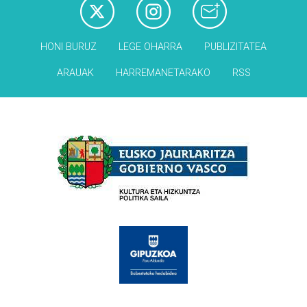
HONI BURUZ
LEGE OHARRA
PUBLIZITATEA
ARAUAK
HARREMANETARAKO
RSS
Babesleak