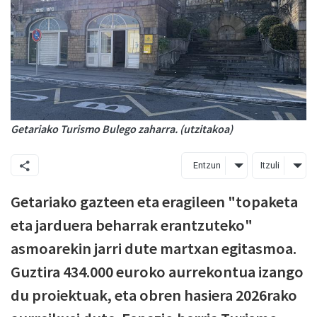
Getariako Turismo Bulego zaharra. (utzitakoa)
Entzun
Itzuli
Getariako gazteen eta eragileen "topaketa
eta jarduera beharrak erantzuteko"
asmoarekin jarri dute martxan egitasmoa.
Guztira 434.000 euroko aurrekontua izango
du proiektuak, eta obren hasiera 2026rako