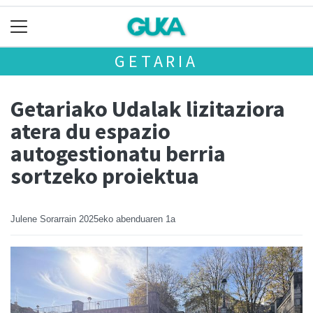
GETARIA
Getariako Udalak lizitaziora
atera du espazio
autogestionatu berria
sortzeko proiektua
Julene Sorarrain
2025eko abenduaren 1a